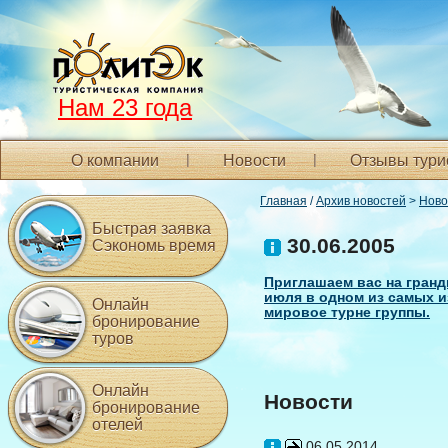
Нам 23 года
О компании
Новости
Отзывы тури
Главная
/
Архив новостей
>
Ново
Быстрая заявка
30.06.2005
Сэкономь время
Приглашаем вас на гранд
июля в одном из самых и
Онлайн
мировое турне группы.
бронирование
туров
Онлайн
Новости
бронирование
отелей
06.05.2014