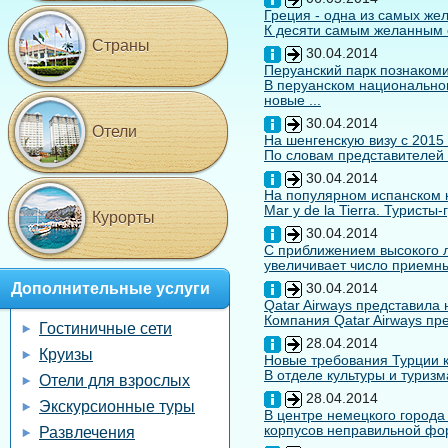
Греция - одна из самых жел
К десяти самым желанным с
Страны
30.04.2014
Перуанский парк познакоми
В перуанском национальном
новые ...
30.04.2014
Отели
На шенгенскую визу с 2015
По словам представителей 
30.04.2014
На популярном испанском к
Mar y de la Tierra. Туристы
Курорты
30.04.2014
С приближением высокого л
увеличивает число приемны
Дополнительные услуги
30.04.2014
Qatar Airways представила
Компания Qatar Airways пр
Гостиничные сети
28.04.2014
Круизы
Новые требования Турции к
В отделе культуры и туризм
Отели для взрослых
28.04.2014
Экскурсионные туры
В центре немецкого города
корпусов неправильной форм
Развлечения