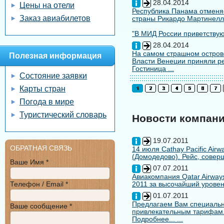
28.04.2014
Цены на отели
Республика Панама отменяе
Заказ авиабилетов
страны Рикардо Мартинелл
"В МИД России приветствуют
28.04.2014
На самом страшном остров
Полезная информация
Власти Венеции приняли ре
Гостиница ...
Состояние заявки
Карты стран
Погода в мире
Туристический словарь
Новости компан
19.07.2011
ОБРАТНАЯ СВЯЗЬ
14 июля Cathay Pacific Air
(Домодедово). Рейс, совер
Ваше Имя *
07.07.2011
Авиакомпания Qatar Airways
Телефон / Email *
2011 за высочайший уровен
01.07.2011
Предлагаем Вам специальн
Ваше сообщение *
привлекательным тарифам
Подробнее... ...