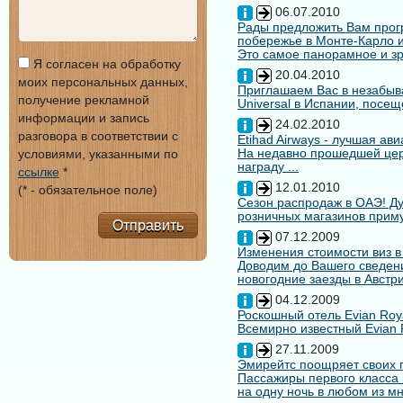
06.07.2010
Рады предложить Вам про
побережье в Монте-Карло и
Это самое панорамное и зр
Я согласен на обработку
20.04.2010
моих персональных данных,
Приглашаем Вас в незабыв
получение рекламной
Universal в Испании, посещ
информации и запись
24.02.2010
разговора в соответствии с
Etihad Airways - лучшая ав
На недавно прошедшей цере
условиями, указанными по
награду ...
ссылке
*
12.01.2010
(* - обязательное поле)
Сезон распродаж в ОАЭ! Ду
розничных магазинов примут
Отправить
07.12.2009
Изменения стоимости виз в
Доводим до Вашего сведени
новогодние заезды в Австри
04.12.2009
Роскошный отель Evian Roy
Всемирно известный Evian 
27.11.2009
Эмирейтс поощряет своих 
Пассажиры первого класса 
на одну ночь в любом из мн