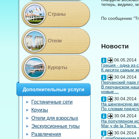
теперь, видимо, м
Страны
По сообщению "Tra
Отели
Новости
06.05.2014
Греция - одна из 
Курорты
К десяти самым же
30.04.2014
Перуанский парк 
В перуанском нац
Дополнительные услуги
новые ...
30.04.2014
Гостиничные сети
На шенгенскую виз
По словам предста
Круизы
30.04.2014
Отели для взрослых
На популярном ис
Mar y de la Tierra
Экскурсионные туры
30.04.2014
Развлечения
С приближением вы