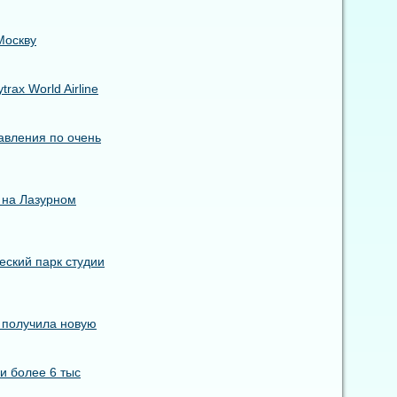
Москву
ax World Airline
авления по очень
 на Лазурном
еский парк студии
s получила новую
и более 6 тыс