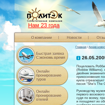
Нам 23 года
О компании
Новости
Отзы
Главная
/
Архив ново
Быстрая заявка
26.05.200
Сэкономь время
Поцеловать Робби
(Robbie Williams)
Онлайн
двойник знаменито
бронирование
прикосновения пос
туров
кукла отреагируе
песня "She's The
Руководству музе
Онлайн
первого воскового
бронирование
судя по всему, пр
отелей
и поощряют их об
снабдили восковог