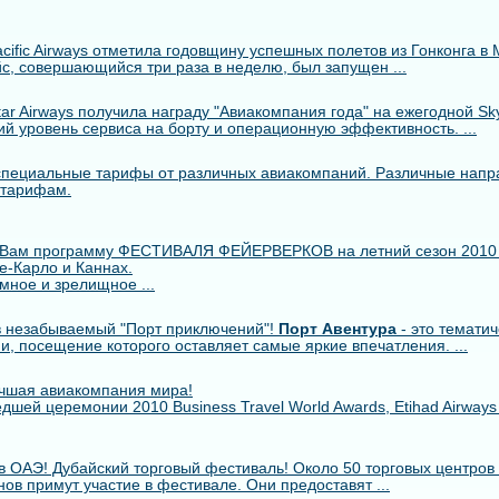
cific Airways отметила годовщину успешных полетов из Гонконга в 
с, совершающийся три раза в неделю, был запущен ...
r Airways получила награду "Авиакомпания года" на ежегодной Skytr
й уровень сервиса на борту и операционную эффективность. ...
пециальные тарифы от различных авиакомпаний. Различные напр
 тарифам.
 Вам программу ФЕСТИВАЛЯ ФЕЙЕРВЕРКОВ на летний сезон 2010
е-Карло и Каннах.
мное и зрелищное ...
 незабываемый "Порт приключений"!
Порт Авентура
- это тематич
ии, посещение которого оставляет самые яркие впечатления. ...
лучшая авиакомпания мира!
шей церемонии 2010 Business Travel World Awards, Etihad Airway
в ОАЭ! Дубайский торговый фестиваль! Около 50 торговых центров 
ов примут участие в фестивале. Они предоставят ...