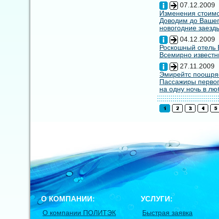
07.12.2009
Изменения стоимо
Доводим до Вашег
новогодние заезды
04.12.2009
Роскошный отель E
Всемирно известны
27.11.2009
Эмирейтс поощряе
Пассажиры первог
на одну ночь в лю
О КОМПАНИИ:
УСЛУГИ:
О компании ПОЛИТЭК
Быстрая заявка