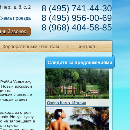
8 (495) 741-44-30
ер., д. 8, с. 2
8 (495) 956-00-69
Схема проезда
8 (968) 404-58-85
тный звонок
Корпоративным клиентам
Контакты
Следите за предложениями
 Робби Уильямсу
. Новый восковой
щие на
аться к нему - и
онницам станет
Озеро Комо. Италия
выхода из строя
sic. Новую куклу,
ко не запрещают, а
ели куклы
на груди, так что