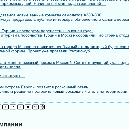
 приемных дней. Начиная с 3 мая подача заявлений ...
едставила новые ванные комнаты самолетов A380-800.
rways представила публике интерьеры обновленного салона первого
 Турции к паспортам перенесены на конец года.
 и туризма посольства Турции в Москве сообщили, что страна отодв
го города Мюнхена появится необычный отель, который будет состо
ьной формы. Проект уже прозвали "тетрис-куб". ...
а отменяет визовый режим с Россией. Соответствующий указ подп
артинелли.
ветствуют ...
м острове Европы появится роскошный отель.
риняли решение построить новый роскошный отель на территории 
омпании