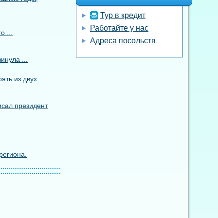
Тур в кредит
Работайте у нас
 ...
Адреса посольств
инула ...
ять из двух
исал президент
региона.