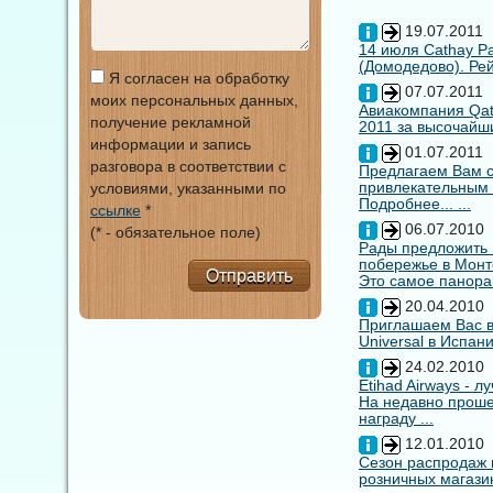
19.07.2011
14 июля Cathay Pa
(Домодедово). Рей
Я согласен на обработку
07.07.2011
моих персональных данных,
Авиакомпания Qata
получение рекламной
2011 за высочайши
информации и запись
01.07.2011
разговора в соответствии с
Предлагаем Вам с
привлекательным
условиями, указанными по
Подробнее... ...
ссылке
*
06.07.2010
(* - обязательное поле)
Рады предложить
побережье в Монт
Отправить
Это самое панора
20.04.2010
Приглашаем Вас в
Universal в Испан
24.02.2010
Etihad Airways - 
На недавно прошед
награду ...
12.01.2010
Сезон распродаж 
розничных магазин