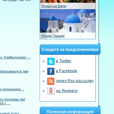
Отдых на Бали
Отели Греции
Следите за предложениями
TripBarometer ...
в Twitter
в Facebook
рабатываются две
через Rss-рассылку
 процедура ...
на Яндексе
o Jornadas del
 г. ...
Полезная информация
ошлые годы,