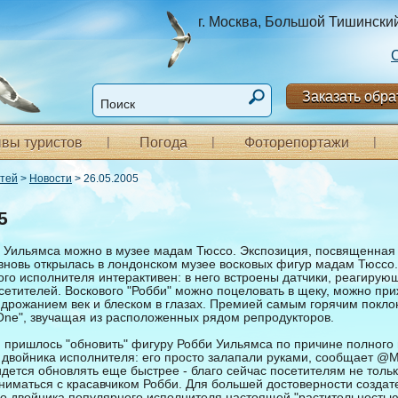
г. Москва, Большой Тишинский п
Заказать обра
вы туристов
Погода
Фоторепортажи
стей
>
Новости
> 26.05.2005
5
 Уильямса можно в музее мадам Тюссо. Экспозиция, посвященная
, вновь открылась в лондонском музее восковых фигур мадам Тюссо
го исполнителя интерактивен: в него встроены датчики, реагирую
етителей. Воскового "Робби" можно поцеловать в щеку, можно приж
т дрожанием век и блеском в глазах. Премией самым горячим покл
 One", звучащая из расположенных рядом репродукторов.
я пришлось "обновить" фигуру Робби Уильямса по причине полного 
 двойника исполнителя: его просто залапали руками, сообщает @Mu
идется обновлять еще быстрее - благо сейчас посетителям не толь
ниматься с красавчиком Робби. Для большей достоверности создат
о двойника популярного исполнителя настоящей "растительностью" 