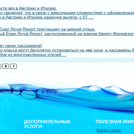
сти виз в Австрию и Италию.
о сведения, что в связи с ежегодными сложностями с оформлением
 в Австрию и Италию накануне вылета, с 07. ...
vian Royal Resort приглашает на зимний отдых.
й Evian Royal Resort, расположенный на южном берегу Женевского
т своих пассажиров!
о класса могут бесплатно остановиться на две ночи, а пассажиры 
бом из многочисленных отелей ...
ДОПОЛНИТЕЛЬНЫЕ
ПОЛЕЗНАЯ ИНФ
УСЛУГИ:
Карты стран