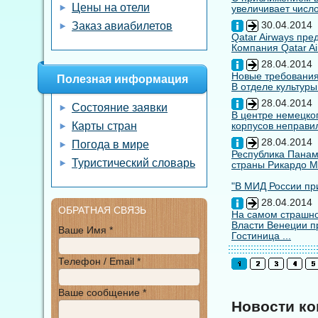
Цены на отели
увеличивает число
30.04.2014
Заказ авиабилетов
Qatar Airways пр
Компания Qatar Ai
28.04.2014
Новые требования
Полезная информация
В отделе культуры
28.04.2014
Состояние заявки
В центре немецко
Карты стран
корпусов неправил
28.04.2014
Погода в мире
Республика Панам
Туристический словарь
страны Рикардо М
"В МИД России при
28.04.2014
ОБРАТНАЯ СВЯЗЬ
На самом страшно
Власти Венеции п
Ваше Имя *
Гостиница ...
Телефон / Email *
Ваше сообщение *
Новости к