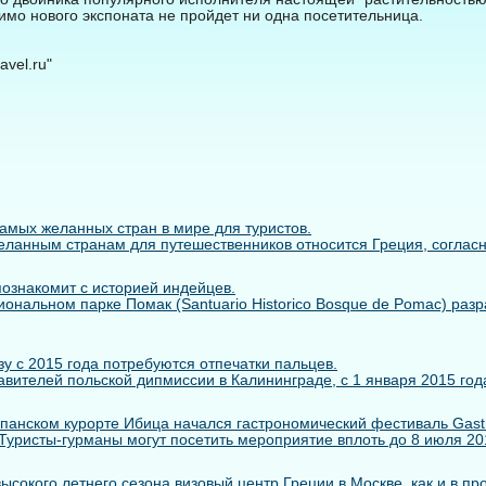
имо нового экспоната не пройдет ни одна посетительница.
vel.ru"
самых желанных стран в мире для туристов.
ланным странам для путешественников относится Греция, согласно 
познакомит с историей индейцев.
иональном парке Помак (Santuario Historico Bosque de Pomac) раз
у с 2015 года потребуются отпечатки пальцев.
вителей польской дипмиссии в Калининграде, с 1 января 2015 года
панском курорте Ибица начался гастрономический фестиваль Gastr
. Туристы-гурманы могут посетить мероприятие вплоть до 8 июля 2014
сокого летнего сезона визовый центр Греции в Москве, как и в пр