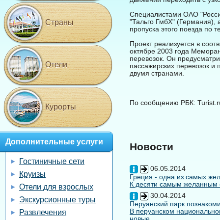
Специалистами ОАО "Росси
"Тальго ГмбХ" (Германия), 
Страны
пропуска этого поезда по т
Проект реализуется в соот
октябре 2003 года Мемора
перевозок. Он предусматри
Отели
пассажирских перевозок и
двумя странами.
По сообщению РБК: Turist.r
Курорты
Дополнительные услуги
Новости
Гостиничные сети
06.05.2014
Круизы
Греция - одна из самых жел
К десяти самым желанным с
Отели для взрослых
30.04.2014
Экскурсионные туры
Перуанский парк познакоми
В перуанском национальном
Развлечения
новые ...