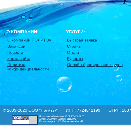
О КОМПАНИИ:
УСЛУГИ:
О компании ПОЛИТЭК
Быстрая заявка
Вакансии
Страны
Новости
Отели
Карта сайта
Курорты
Политика
Онлайн бронирование туров
конфиденциальности
© 2009-2020
ООО "Политэк"
ИНН: 7724042199 ОГРН: 10377
Последнее обновление: 10.08.2026 16:18:00
Хитов: 172060844
Хостов: 21152991
Хостов сегодня: 1663
Сейчас на сайте: 40