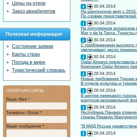
Цены на отели
30.04.2014
Заказ авиабилетов
На шенгенскую визу с 2015
По словам представителей 
30.04.2014
На популярном испанском к
Mar y de la Tierra. Туристы
Полезная информация
30.04.2014
С приближением высокого л
Состояние заявки
увеличивает число приемны
Карты стран
30.04.2014
Qatar Airways представила
Погода в мире
Компания Qatar Airways пр
Туристический словарь
28.04.2014
Новые требования Турции к
В отделе культуры и туризм
28.04.2014
ОБРАТНАЯ СВЯЗЬ
В центре немецкого города
Ваше Имя *
корпусов неправильной форм
28.04.2014
Республика Панама отменяе
Телефон / Email *
страны Рикардо Мартинелл
Ваше сообщение *
"В МИД России приветствуют
28.04.2014