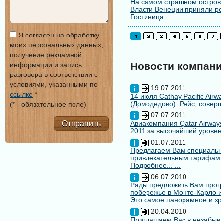
На самом страшном остров
Власти Венеции приняли ре
Гостиница ...
Я согласен на обработку
моих персональных данных,
получение рекламной
Новости компан
информации и запись
разговора в соответствии с
условиями, указанными по
19.07.2011
ссылке
*
14 июля Cathay Pacific Air
(Домодедово). Рейс, совер
(* - обязательное поле)
07.07.2011
Отправить
Авиакомпания Qatar Airways
2011 за высочайший уровен
01.07.2011
Предлагаем Вам специальн
привлекательным тарифам
Подробнее... ...
06.07.2010
Рады предложить Вам про
побережье в Монте-Карло и
Это самое панорамное и зр
20.04.2010
Приглашаем Вас в незабыв