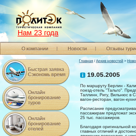
Нам 23 года
О компании
Новости
Отзывы тури
Главная
/
Архив новостей
>
Ново
Быстрая заявка
19.05.2005
Сэкономь время
По маршруту Берлин - Кали
поезд-отель "Тальго". Пред
Онлайн
Таллинн, Ригу, Вильнюс в С
бронирование
вагон-ресторан, вагон-кухн
туров
Расписание предусматривае
пассажирам предложат экск
25 тыс. пассажиров.
Онлайн
бронирование
Благодаря оригинальной ко
отелей
главных отличий и достоин
движении переходить с узк