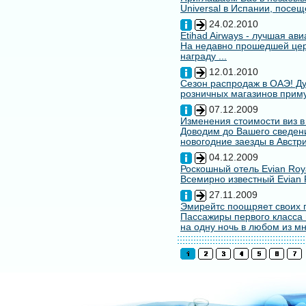
Universal в Испании, посещ
24.02.2010
Etihad Airways - лучшая ав
На недавно прошедшей цере
награду ...
12.01.2010
Сезон распродаж в ОАЭ! Ду
розничных магазинов примут
07.12.2009
Изменения стоимости виз в
Доводим до Вашего сведени
новогодние заезды в Австри
04.12.2009
Роскошный отель Evian Roy
Всемирно известный Evian 
27.11.2009
Эмирейтс поощряет своих 
Пассажиры первого класса 
на одну ночь в любом из мн