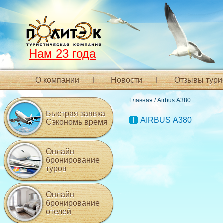
Нам 23 года
О компании
Новости
Отзывы тури
Главная
/ Airbus А380
Быстрая заявка
AIRBUS А380
Сэкономь время
Онлайн
бронирование
туров
Онлайн
бронирование
отелей