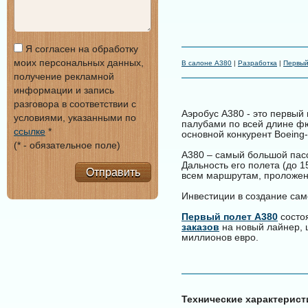
Я согласен на обработку
моих персональных данных,
В салоне A380
|
Разработка
|
Первый
получение рекламной
информации и запись
разговора в соответствии с
Аэробус А380 - это первый
условиями, указанными по
палубами по всей длине фю
ссылке
*
основной конкурент Boeing-
(* - обязательное поле)
A380 – самый большой пас
Дальность его полета (до 
Отправить
всем маршрутам, проложен
Инвестиции в создание сам
Первый полет А380
состоя
заказов
на новый лайнер, ц
миллионов евро.
Технические характерист