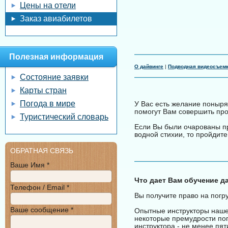
Цены на отели
Заказ авиабилетов
Полезная информация
О дайвинге
|
Подводная видеосъем
Состояние заявки
Карты стран
Погода в мире
У Вас есть желание поныря
помогут Вам совершить про
Туристический словарь
Если Вы были очарованы п
водной стихии, то пройдите
ОБРАТНАЯ СВЯЗЬ
Ваше Имя *
Что дает Вам обучение д
Телефон / Email *
Вы получите право на пог
Ваше сообщение *
Опытные инструкторы наше
некоторые премудрости по
инструктора - не менее пят