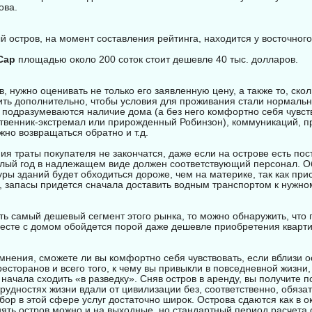
ова.
 остров, на момент составления рейтинга, находится у восточног
Cap
площадью около 200 соток стоит дешевле 40 тыс. долларов.
, нужно оценивать не только его заявленную цену, а также то, скол
ить дополнительно, чтобы условия для проживания стали нормаль
 подразумеваются наличие дома (а без него комфортно себя чувст
ственник-экстремал или прирожденный Робинзон), коммуникаций, п
но возвращаться обратно и т.д.
я траты покупателя не закончатся, даже если на острове есть пос
глый год в надлежащем виде должен соответствующий персонал. 
ры зданий будет обходиться дороже, чем на материке, так как при
, запасы придется сначала доставить водным транспортом к нужно
ь самый дешевый сегмент этого рынка, то можно обнаружить, что 
месте с домом обойдется порой даже дешевле приобретения кварти
омнения, сможете ли вы комфортно себя чувствовать, если вблизи о
ресторанов и всего того, к чему вы привыкли в повседневной жизни, 
начала сходить «в разведку». Сняв остров в аренду, вы получите 
рудностях жизни вдали от цивилизации без, соответственно, обязат
ор в этой сфере услуг достаточно широк. Острова сдаются как в ок
нять остров можно и на выходные, но стандартный период расчета 