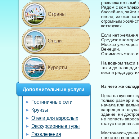
развлекательный ц
Рядом с комплексо
бассейнов, зайти
Страны
вилле, из окон ко
огромным хозяйст
коттеджах.
Если нет желания 
Средиземноморье 
Отели
Москве уже через 
Венеции.
Стоимость этого и
На водном такси з
Курорты
так и до площади
века и ряда други
Из чего же скла
Дополнительные услуги
Цена на кусочек с
только размер и 
Гостиничные сети
начала или дальне
запрещено государ
Круизы
здание, ни достр
Отели для взрослых
не попасть впроса
статус острова за
Экскурсионные туры
Местонахождение 
Развлечения
является вопрос 