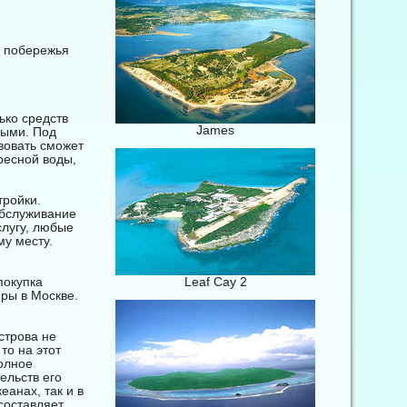
о побережья
ько средств
James
ными. Под
вовать сможет
ресной воды,
тройки.
Обслуживание
слугу, любые
му месту.
покупка
Leaf Cay 2
ры в Москве.
строва не
то на этот
полное
ельств его
еанах, так и в
составляет