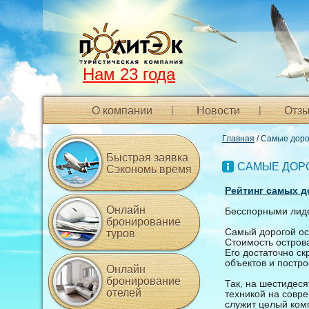
Нам 23 года
О компании
Новости
Отзы
Главная
/ Самые доро
Быстрая заявка
САМЫЕ ДОР
Сэкономь время
Рейтинг самых д
Онлайн
Бесспорными лиде
бронирование
Самый дорогой ос
туров
Стоимость острова
Его достаточно с
объектов и постр
Онлайн
бронирование
Так, на шестидес
отелей
техникой на совре
служит целый ком