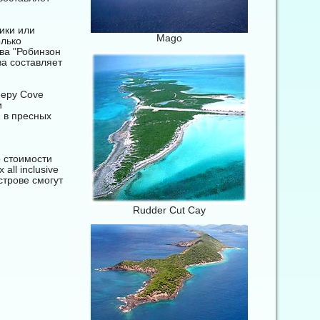
ики или
Mago
олько
ва "Робинзон
ва составляет
eepy Cove
и
 в пресных
о стоимости
ll inclusive
строве смогут
Rudder Cut Cay