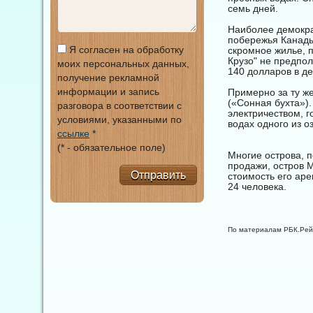
семь дней.
Наиболее демокра
побережья Канады
Я согласен на обработку
скромное жилье, 
Крузо" не предпол
моих персональных данных,
140 долларов в де
получение рекламной
информации и запись
Примерно за ту же
(«Сонная бухта»)
разговора в соответствии с
электричеством, 
условиями, указанными по
водах одного из о
ссылке
*
(* - обязательное поле)
Многие острова, п
продажи, остров M
Отправить
стоимость его аре
24 человека.
По материалам РБК.Рей