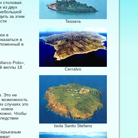
и столовая.
 из двух
 небольшой
дить за этим
сти
Tessera
ок в
казаться в
оложенный в
Marco Polo»,
й виллы 18
Cerralvo
. Это не
я возможность
х случаях это
и новое
можно. Чтобы
следствии
Isola Santo Stefano
Серьезным
лимат