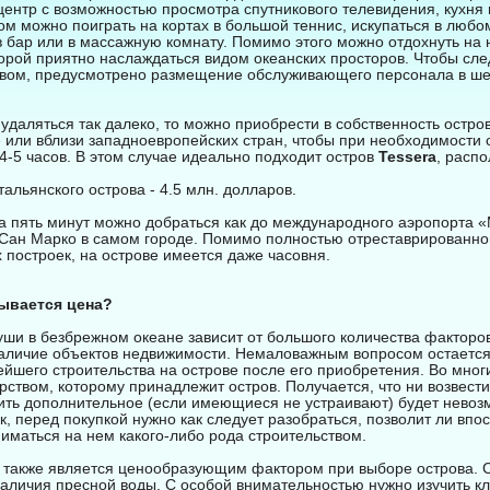
ентр с возможностью просмотра спутникового телевидения, кухня 
м можно поиграть на кортах в большой теннис, искупаться в любом
 в бар или в массажную комнату. Помимо этого можно отдохнуть на
торой приятно наслаждаться видом океанских просторов. Чтобы сле
вом, предусмотрено размещение обслуживающего персонала в ше
удаляться так далеко, то можно приобрести в собственность остров
или вблизи западноевропейских стран, чтобы при необходимости о
4-5 часов. В этом случае идеально подходит остров
Tessera
, расп
тальянского острова - 4.5 млн. долларов.
а пять минут можно добраться как до международного аэропорта «
 Сан Марко в самом городе. Помимо полностью отреставрированно
х построек, на острове имеется даже часовня.
дывается цена?
уши в безбрежном океане зависит от большого количества факторов
наличие объектов недвижимости. Немаловажным вопросом остаетс
йшего строительства на острове после его приобретения. Во многи
ством, которому принадлежит остров. Получается, что ни возвест
оить дополнительное (если имеющиеся не устраивают) будет невоз
к, перед покупкой нужно как следует разобраться, позволит ли впо
ниматься на нем какого-либо рода строительством.
также является ценообразующим фактором при выборе острова. 
наличия пресной воды. С особой внимательностью нужно изучить к