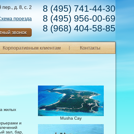
8 (495) 741-44-30
ер., д. 8, с. 2
8 (495) 956-00-69
Схема проезда
8 (968) 404-58-85
тный звонок
Корпоративным клиентам
Контакты
ва жилых
Musha Cay
ерьерами и
звлечений
й зал, бар,