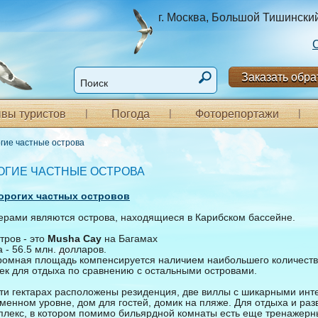
г. Москва, Большой Тишинский п
Заказать обра
вы туристов
Погода
Фоторепортажи
гие частные острова
ОГИЕ ЧАСТНЫЕ ОСТРОВА
орогих частных островов
рами являются острова, находящиеся в Карибском бассейне.
тров - это
Musha Cay
на Багамах
 - 56.5 млн. долларов.
кромная площадь компенсируется наличием наибольшего количест
оек для отдыха по сравнению с остальными островами.
яти гектарах расположены резиденция, две виллы с шикарными инт
менном уровне, дом для гостей, домик на пляже. Для отдыха и ра
плекс, в котором помимо бильярдной комнаты есть еще тренажерны