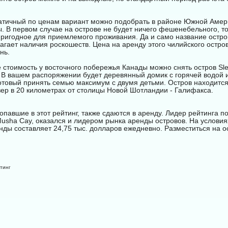
тичный по ценам вариант можно подобрать в районе Южной Амер
. В первом случае на острове не будет ничего фешенебельного, т
пригодное для приемлемого проживания. Да и само название остро
агает наличия роскошеств. Цена на аренду этого чилийского остро
нь.
 стоимость у восточного побережья Канады можно снять остров Sl
. В вашем распоряжении будет деревянный домик с горячей водой 
готовый принять семью максимум с двумя детьми. Остров находится
зер в 20 километрах от столицы Новой Шотландии - Галифакса.
опавшие в этот рейтинг, также сдаются в аренду. Лидер рейтинга п
usha Cay, оказался и лидером рынка аренды островов. На условиях a
нды составляет 24,75 тыс. долларов ежедневно. Разместиться на о
тинг