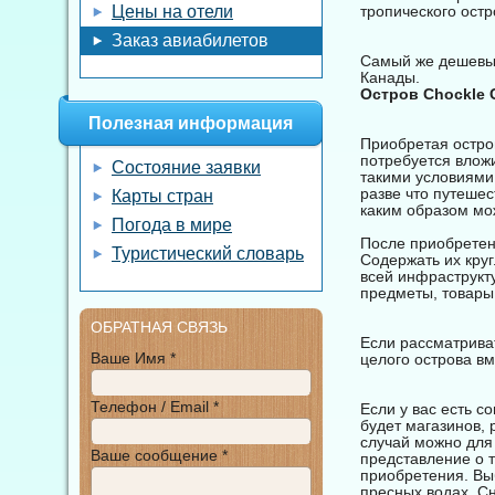
Цены на отели
тропического остр
Заказ авиабилетов
Самый же дешевый
Канады.
Остров Chockle 
Полезная информация
Приобретая остров
потребуется влож
Состояние заявки
такими условиями
разве что путеше
Карты стран
каким образом мож
Погода в мире
После приобретени
Туристический словарь
Содержать их кру
всей инфраструкту
предметы, товары
ОБРАТНАЯ СВЯЗЬ
Если рассматриват
Ваше Имя *
целого острова в
Телефон / Email *
Если у вас есть с
будет магазинов, 
случай можно для 
Ваше сообщение *
представление о т
приобретения. Выб
пресных водах. С