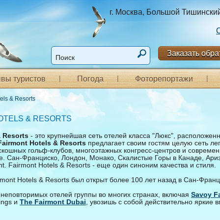
г. Москва, Большой Тишинский п
Заказать обра
вы туристов
Погода
Фоторепортажи
els & Resorts
OTELS & RESORTS
& Resorts
- это крупнейшая сеть отелей класса "Люкс", расположенн
Fairmont Hotels & Resorts
предлагает своим гостям целую сеть ле
скошных гольф-клубов, многоэтажных конгресс-центров и современ
. Сан-Франциско, Лондон, Монако, Скалистые Горы в Канаде, Ариз
t. Fairmont Hotels & Resorts - еще один синоним качества и стиля.
mont Hotels & Resorts был открыт более 100 лет назад в Сан-Франц
 неповторимых отелей группы во многих странах, включая
Savoy F
ings и
The Fairmont Dubai
, увозишь с собой действительно яркие 