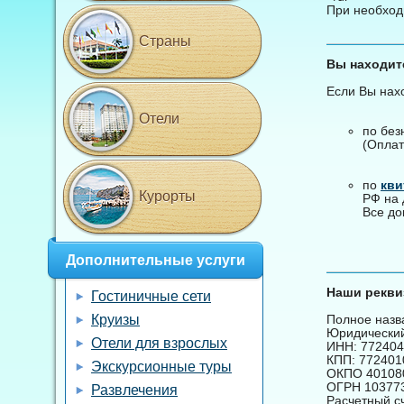
При необход
Страны
Вы находит
Если Вы нахо
Отели
по без
(Оплат
по
кви
Курорты
РФ на 
Все до
Дополнительные услуги
Наши рекви
Гостиничные сети
Круизы
Полное назв
Юридический 
Отели для взрослых
ИНН: 77240
КПП: 772401
Экскурсионные туры
ОКПО 40108
ОГРН 10377
Развлечения
Расчетный с