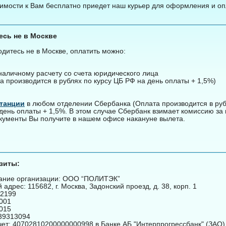
имости к Вам бесплатно приедет наш курьер для оформления и оп
есь не в Москве
дитесь не в Москве, оплатить можно:
наличному расчету со счета юридического лица
а производится в рублях по курсу ЦБ РФ на день оплаты + 1,5%)
танции
в любом отделении Сбербанка (Оплата производится в руб
день оплаты + 1,5%. В этом случае Сбербанк взимает комиссию за 
кументы Вы получите в нашем офисе накануне вылета.
зиты:
ание организации: ООО “ПОЛИТЭК”
адрес: 115682, г. Москва, Задонский проезд, д. 38, корп. 1
42199
001
015
39313094
чет: 40702810200000000998 в Банке АБ "Интерпрогрессбанк" (ЗАО) 