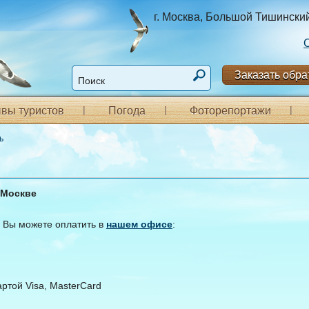
г. Москва, Большой Тишинский п
Заказать обра
вы туристов
Погода
Фоторепортажи
ь
 Москве
 Вы можете оплатить в
нашем офисе
:
ртой Visa, MasterCard