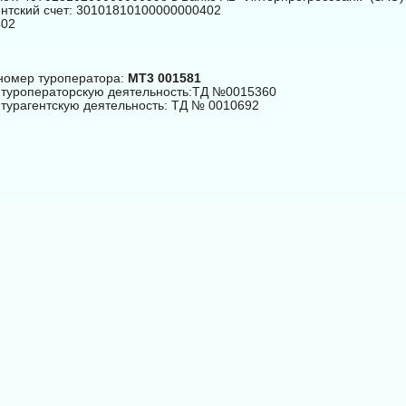
нтский счет: 30101810100000000402
402
номер туроператора:
МТ3 001581
 туроператорскую деятельность:ТД №0015360
 турагентскую деятельность: ТД № 0010692