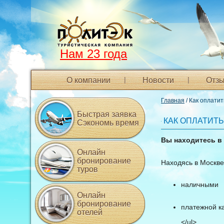
Нам 23 года
О компании
Новости
Отзы
Главная
/ Как оплатит
Быстрая заявка
КАК ОПЛАТИТЬ
Сэкономь время
Вы находитесь в
Онлайн
бронирование
Находясь в Москве
туров
наличными
Онлайн
бронирование
платежной ка
отелей
</ul>