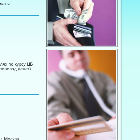
латы.
лях по курсу ЦБ
перевод денег)
г. Москва