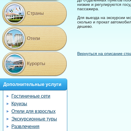
До отдаленных пунктов поб
низкие и регулируются гос
пассажира.
Страны
Для выезда на экскурсии мо
сколько и прокат автомоби
дешево.
Отели
Вернуться на описание стр
Курорты
Дополнительные услуги
Гостиничные сети
Круизы
Отели для взрослых
Экскурсионные туры
Развлечения