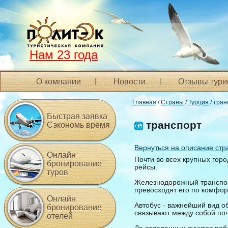
Нам 23 года
О компании
Новости
Отзывы тури
Главная
/
Страны
/
Турция
/ тран
Быстрая заявка
транспорт
Сэкономь время
Вернуться на описание стр
Онлайн
Почти во всех крупных гор
бронирование
рейсы.
туров
Железнодорожный транспорт
превосходят его по комфорт
Онлайн
Автобус - важнейший вид о
бронирование
связывают между собой поч
отелей