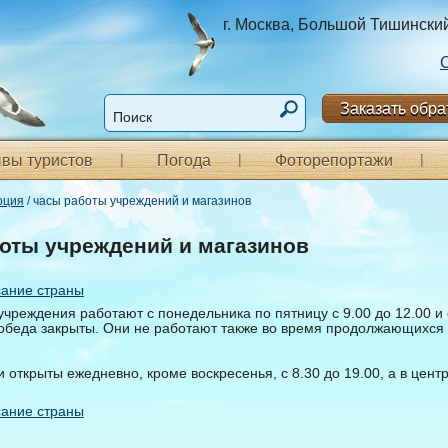
г. Москва, Большой Тишинский п
Заказать обра
вы туристов
Погода
Фоторепортажи
рция
/ часы работы учреждений и магазинов
оты учреждений и магазинов
сание страны
чреждения работают с понедельника по пятницу с 9.00 до 12.00 и с
обеда закрыты. Они не работают также во время продолжающихся 
 открыты ежедневно, кроме воскресенья, с 8.30 до 19.00, а в цент
сание страны