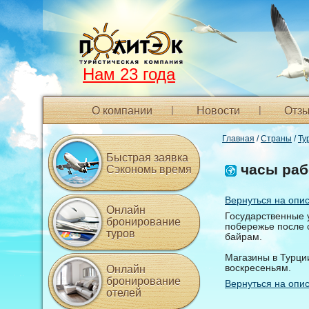
Нам 23 года
О компании
Новости
Отзы
Главная
/
Страны
/
Ту
Быстрая заявка
часы раб
Сэкономь время
Вернуться на опи
Онлайн
Государственные у
бронирование
побережье после 
туров
байрам.
Магазины в Турции
воскресеньям.
Онлайн
бронирование
Вернуться на опи
отелей