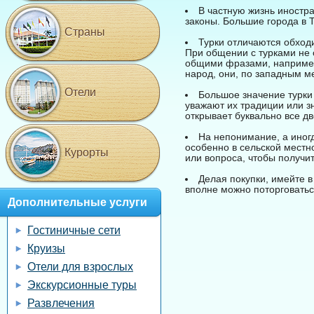
В частную жизнь иностра
законы. Большие города в 
Страны
Турки отличаются обходи
При общении с турками не 
общими фразами, например,
народ, они, по западным м
Отели
Большое значение турки 
уважают их традиции или зн
открывает буквально все дв
На непонимание, а иног
особенно в сельской местн
Курорты
или вопроса, чтобы получи
Делая покупки, имейте в
вполне можно поторговаться
Дополнительные услуги
Гостиничные сети
Круизы
Отели для взрослых
Экскурсионные туры
Развлечения