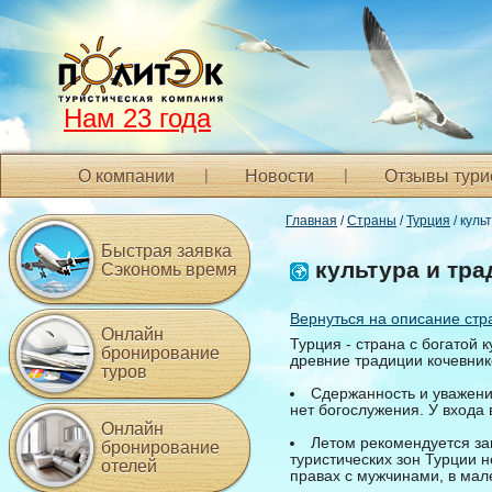
Нам 23 года
О компании
Новости
Отзывы тури
Главная
/
Страны
/
Турция
/ куль
Быстрая заявка
культура и тра
Сэкономь время
Вернуться на описание стр
Онлайн
Турция - страна с богатой 
бронирование
древние традиции кочевник
туров
Сдержанность и уважени
нет богослужения. У входа 
Онлайн
Летом рекомендуется за
бронирование
туристических зон Турции 
отелей
правах с мужчинами, в мал