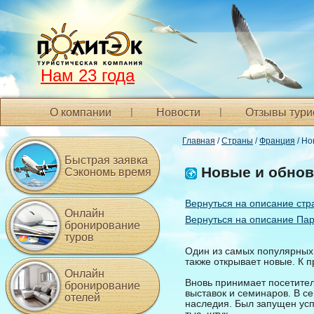
Нам 23 года
О компании
Новости
Отзывы тури
Главная
/
Страны
/
Франция
/ Но
Быстрая заявка
Новые и обнов
Сэкономь время
Вернуться на описание стр
Онлайн
Вернуться на описание Па
бронирование
туров
Один из самых популярных 
также открывает новые. К п
Онлайн
Вновь принимает посетител
бронирование
выставок и семинаров. В с
отелей
наследия. Был запущен усп