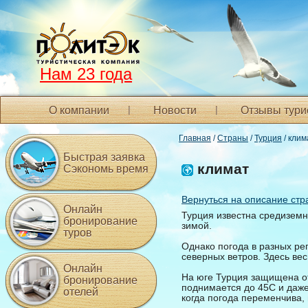
Нам 23 года
О компании
Новости
Отзывы тури
Главная
/
Страны
/
Турция
/ клим
Быстрая заявка
климат
Сэкономь время
Вернуться на описание стр
Онлайн
Турция известна средизем
бронирование
зимой.
туров
Однако погода в разных ре
северных ветров. Здесь ве
Онлайн
На юге Турция защищена от
бронирование
поднимается до 45С и даже
отелей
когда погода переменчива, 