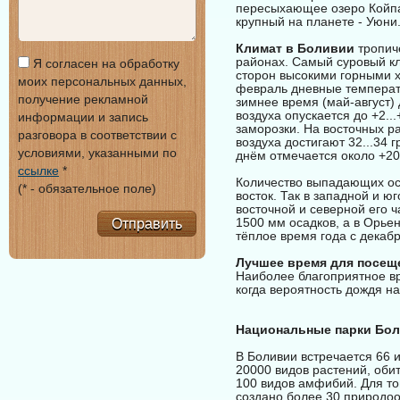
пересыхающее озеро Койпа
крупный на планете - Уюни
Климат в Боливии
тропиче
районах. Самый суровый кл
Я согласен на обработку
сторон высокими горными х
моих персональных данных,
февраль дневные температур
получение рекламной
зимнее время (май-август) 
воздуха опускается до +2..
информации и запись
заморозки. На восточных р
разговора в соответствии с
воздуха достигают 32...34 
условиями, указанными по
днём отмечается около +20.
ссылке
*
Количество выпадающих оса
(* - обязательное поле)
восток. Так в западной и ю
восточной и северной его 
1500 мм осадков, а в Орье
Отправить
тёплое время года с декаб
Лучшее время для посещ
Наиболее благоприятное вр
когда вероятность дождя н
Национальные парки Бо
В Боливии встречается 66 
20000 видов растений, обит
100 видов амфибий. Для то
создано более 30 природоо