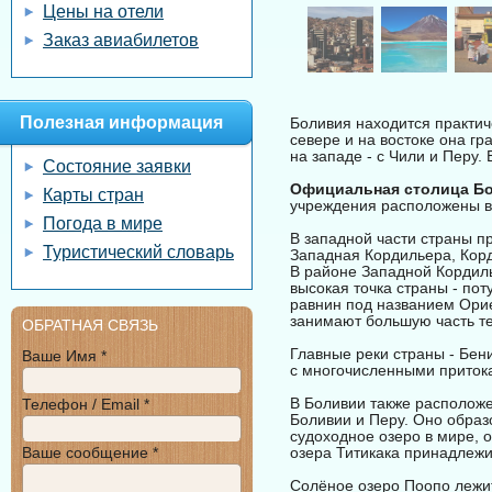
Цены на отели
Заказ авиабилетов
Полезная информация
Боливия находится практич
севере и на востоке она гр
на западе - с Чили и Перу.
Состояние заявки
Официальная столица Б
Карты стран
учреждения расположены в
Погода в мире
В западной части страны п
Туристический словарь
Западная Кордильера, Корд
В районе Западной Кордиль
высокая точка страны - пот
равнин под названием Орие
занимают большую часть т
ОБРАТНАЯ СВЯЗЬ
Главные реки страны - Бен
Ваше Имя *
с многочисленными притока
В Боливии также расположе
Телефон / Email *
Боливии и Перу. Оно образ
судоходное озеро в мире, о
Ваше сообщение *
озера Титикака принадлежи
Солёное озеро Поопо лежит