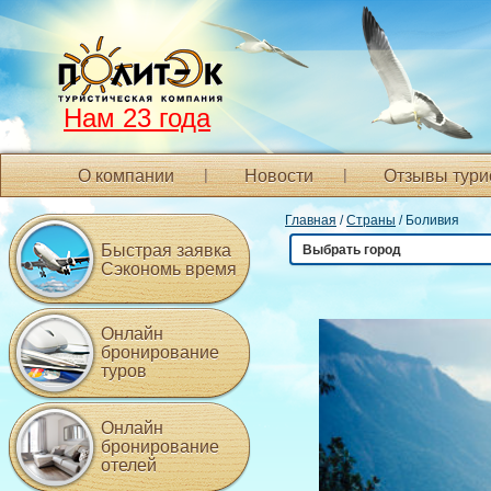
Нам 23 года
О компании
Новости
Отзывы тури
Главная
/
Страны
/ Боливия
Быстрая заявка
Выбрать город
Сэкономь время
Онлайн
бронирование
туров
Онлайн
бронирование
отелей