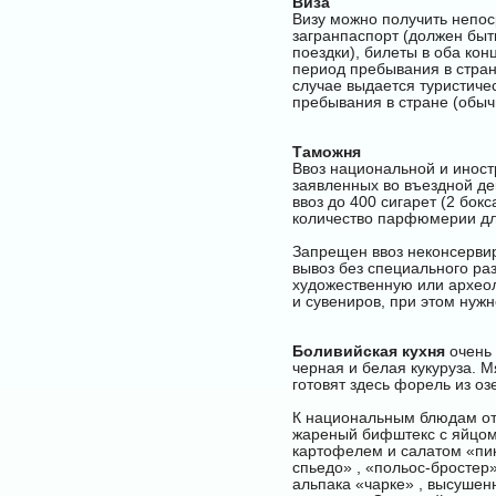
Виза
Визу можно получить непос
загранпаспорт (должен бы
поездки), билеты в оба ко
период пребывания в стран
случае выдается туристичес
пребывания в стране (обыч
Таможня
Ввоз национальной и иност
заявленных во въездной д
ввоз до 400 сигарет (2 бокс
количество парфюмерии дл
Запрещен ввоз неконсервир
вывоз без специального р
художественную или археол
и сувениров, при этом нуж
Боливийская кухня
очень 
черная и белая кукуруза. 
готовят здесь форель из оз
К национальным блюдам отн
жареный бифштекс с яйцом
картофелем и салатом «пик
спьедо» , «польос-бростер
альпака «чарке» , высушен