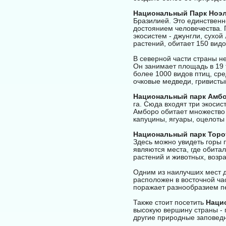
Национальный Парк Ноэл
Бразилией. Это единствен
достоянием человечества. 
экосистем - джунгли, сухой
растений, обитает 150 вид
В северной части страны н
Он занимает площадь в 19 
более 1000 видов птиц, сре
очковые медведи, гривистый
Национальный парк Амб
га. Сюда входят три экосис
Амборо обитает множество 
капуцины, ягуары, оцелоты
Национальный парк Торо
Здесь можно увидеть горы
являются места, где обита
растений и животных, возра
Одним из наилучших мест 
расположен в восточной ча
поражает разнообразием пе
Также стоит посетить
Наци
высокую вершину страны - 
другие природные заповедн