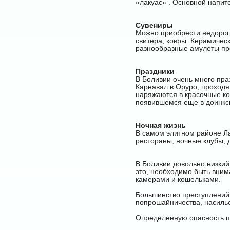
«лакуас» . Основной напито
Сувениры
Можно приобрести недороги
свитера, ковры. Керамичес
разнообразные амулеты про
Праздники
В Боливии очень много пра
Карнавал в Оруро, проходя
наряжаются в красочные ко
появившемся еще в доинкс
Ночная жизнь
В самом элитном районе Ла
рестораны, ночные клубы, д
В Боливии довольно низкий
это, необходимо быть внима
камерами и кошельками.
Большинство преступлений 
попрошайничества, насильс
Определенную опасность пр