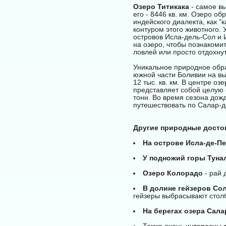
Озеро Титикака
- самое вы
его - 8446 кв. км. Озеро о
индейского диалекта, как "
контуром этого животного.
островов Исла-дель-Сол и 
на озеро, чтобы познакоми
ловлей или просто отдохну
Уникальное природное обр
южной части Боливии на вы
12 тыс. кв. км. В центре о
представляет собой целую 
тонн. Во время сезона дож
путешествовать по Салар-д
Другие природные досто
На острове Исла-де-П
У подножий горы Туна
Озеро Колорадо
- рай 
В долине гейзеров Со
гейзеры выбрасывают столб
На берегах озера Сал