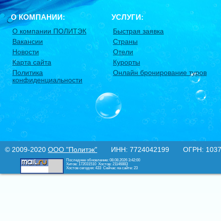
О КОМПАНИИ:
УСЛУГИ:
О компании ПОЛИТЭК
Быстрая заявка
Вакансии
Страны
Новости
Отели
Карта сайта
Курорты
Политика
Онлайн бронирование туров
конфиденциальности
© 2009-2020
ООО "Политэк"
ИНН: 7724042199 ОГРН: 10377
Последнее обновление: 08.08.2026 3:42:00
Хитов: 172031510
Хостов: 21146883
Хостов сегодня: 433
Сейчас на сайте: 23