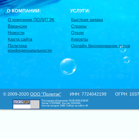
О КОМПАНИИ:
УСЛУГИ:
О компании ПОЛИТЭК
Быстрая заявка
Вакансии
Страны
Новости
Отели
Карта сайта
Курорты
Политика
Онлайн бронирование туров
конфиденциальности
© 2009-2020
ООО "Политэк"
ИНН: 7724042199 ОГРН: 10377
Последнее обновление: 06.08.2026 8:38:00
Хитов: 171978492
Хостов: 21141416
Хостов сегодня: 1468
Сейчас на сайте: 44