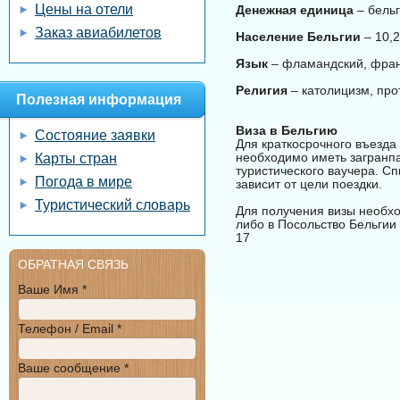
Цены на отели
Денежная единица
– бельг
Заказ авиабилетов
Население Бельгии
– 10,2
Язык
– фламандский, фран
Религия
– католицизм, про
Полезная информация
Виза в Бельгию
Состояние заявки
Для краткосрочного въезда
необходимо иметь загранпа
Карты стран
туристического ваучера. С
Погода в мире
зависит от цели поездки.
Туристический словарь
Для получения визы необхо
либо в Посольство Бельгии 
17
ОБРАТНАЯ СВЯЗЬ
Ваше Имя *
Телефон / Email *
Ваше сообщение *