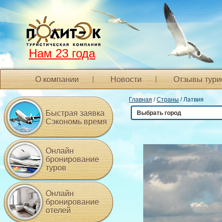
Нам 23 года
О компании
Новости
Отзывы тури
Главная
/
Страны
/ Латвия
Быстрая заявка
Выбрать город
Сэкономь время
Онлайн
бронирование
туров
Онлайн
бронирование
отелей