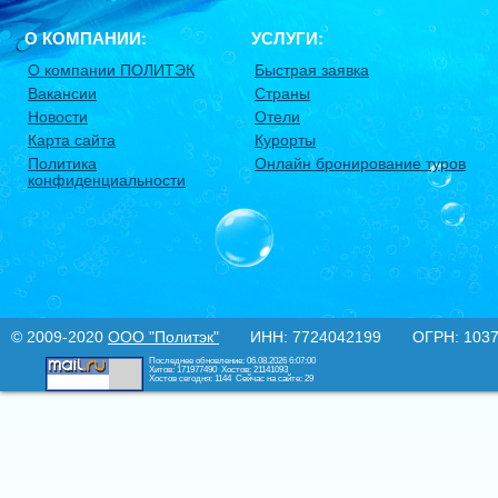
О КОМПАНИИ:
УСЛУГИ:
О компании ПОЛИТЭК
Быстрая заявка
Вакансии
Страны
Новости
Отели
Карта сайта
Курорты
Политика
Онлайн бронирование туров
конфиденциальности
© 2009-2020
ООО "Политэк"
ИНН: 7724042199 ОГРН: 10377
Последнее обновление: 06.08.2026 6:07:00
Хитов: 171977490
Хостов: 21141093
Хостов сегодня: 1144
Сейчас на сайте: 29