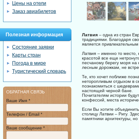
Цены на отели
Заказ авиабилетов
Полезная информация
Латвия
– одна из стран Ев
традициями. Благодаря св
является привлекательным
Состояние заявки
Латвия – именно то место,
Карты стран
красотой все еще нетронут
песчаному берегу моря на о
Погода в мире
лесным дорожкам, не встр
Туристический словарь
Те, кто хочет поближе поз
неторопливым отдыхом в се
познакомиться с шедеврами
настоящей черной бане.
ОБРАТНАЯ СВЯЗЬ
Почитателям истории будут
конфессий, места историче
Ваше Имя *
Если Вы хотите объединить
столицу Латвии – Ригу. Зд
Телефон / Email *
памятники архитектуры, но
Ваше сообщение *