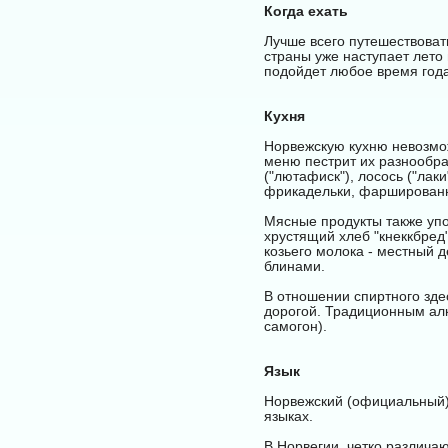
Когда ехать
Лучше всего путешествовать
страны уже наступает лето
подойдет любое время года
Кухня
Норвежскую кухню невозмо
меню пестрит их разнообра
("лютафиск"), лосось ("лаки
фрикадельки, фаршированны
Мясные продукты также упо
хрустящий хлеб "кнеккбред
козьего молока - местный 
блинами.
В отношении спиртного здес
дорогой. Традиционным алк
самогон).
Язык
Норвежский (официальный)
языках.
В Норвегии, четко различа