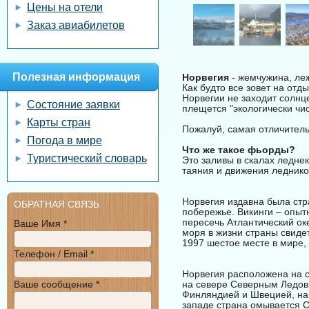
Цены на отели
Заказ авиабилетов
Полезная информация
Норвегия
- жемчужина, леж
Как будто все зовет на отд
Норвегии не заходит солнце
Состояние заявки
плещется "экологически чи
Карты стран
Пожалуй, самая отличительн
Погода в мире
Что же такое фьорды?
Туристический словарь
Это заливы в скалах ледне
таяния и движения ледник
Норвегия издавна была стр
ОБРАТНАЯ СВЯЗЬ
побережье. Викинги – опыт
пересечь Атлантический оке
Ваше Имя *
моря в жизни страны свиде
1997 шестое месте в мире
Телефон / Email *
Норвегия расположена на с
Ваше сообщение *
на севере Северным Ледови
Финляндией и Швецией, на 
западе страна омывается 