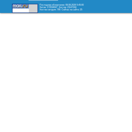
Последнее обновление: 08.08.2026 5:45:00
Хитов: 172034047
Хостов: 21147244
Хостов сегодня: 795
Сейчас на сайте: 25