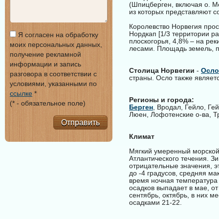
(Шпицберген, включая о. М
из которых представляют с
Королевство Норвегия прос
Нордкап [1/3 территории р
Я согласен на обработку
плоскогорья, 4,8% – на рек
моих персональных данных,
лесами. Площадь земель, п
получение рекламной
информации и запись
Столица Норвегии
-
Осло
разговора в соответствии с
страны. Осло также являет
условиями, указанными по
ссылке
*
Регионы и города:
(* - обязательное поле)
Берген
, Вродал, Гейло, Г
Люен, Лофотенские о-ва, Т
Отправить
Климат
Мягкий умеренный морской
Атлантического течения. З
отрицательные значения, э
до -4 градусов, средняя мак
время ночная температура с
осадков выпадает в мае, от
сентябрь, октябрь, в них м
осадками 21-22.