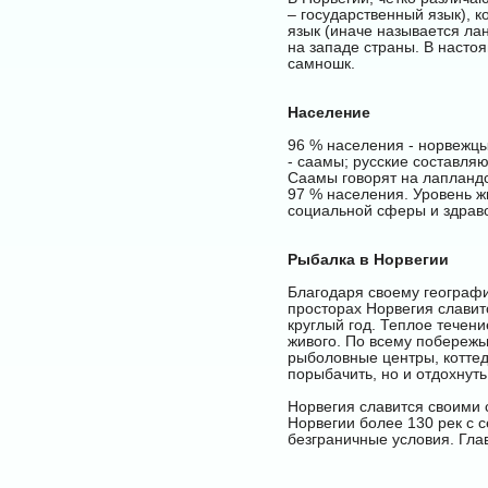
– государственный язык), 
язык (иначе называется лан
на западе страны. В насто
самношк.
Население
96 % населения - норвежцы,
- саамы; русские составля
Саамы говорят на лапландс
97 % населения. Уровень ж
социальной сферы и здрав
Рыбалка в Норвегии
Благодаря своему географ
просторах Норвегия славит
круглый год. Теплое течен
живого. По всему побереж
рыболовные центры, коттед
порыбачить, но и отдохнуть
Норвегия славится своими 
Норвегии более 130 рек с 
безграничные условия. Глав