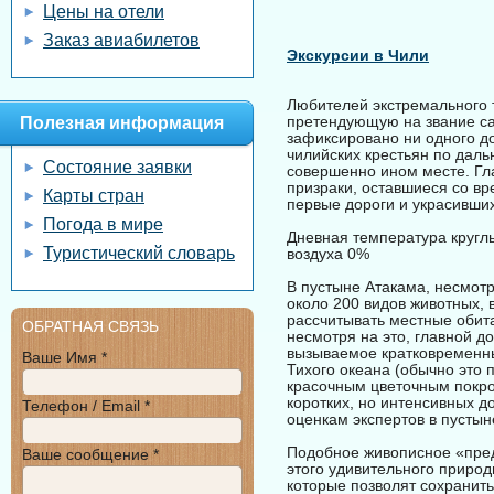
Цены на отели
Заказ авиабилетов
Экскурсии в Чили
Любителей экстремального т
претендующую на звание сам
Полезная информация
зафиксировано ни одного до
чилийских крестьян по даль
Состояние заявки
совершенно ином месте. Гла
призраки, оставшиеся со в
Карты стран
первые дороги и украсивши
Погода в мире
Дневная температура круглы
Туристический словарь
воздуха 0%
В пустыне Атакама, несмотр
около 200 видов животных, 
рассчитывать местные обита
ОБРАТНАЯ СВЯЗЬ
несмотря на это, главной д
вызываемое кратковременны
Ваше Имя *
Тихого океана (обычно это 
красочным цветочным покро
коротких, но интенсивных д
Телефон / Email *
оценкам экспертов в пустын
Подобное живописное «пред
Ваше сообщение *
этого удивительного приро
которые позволят сохранить