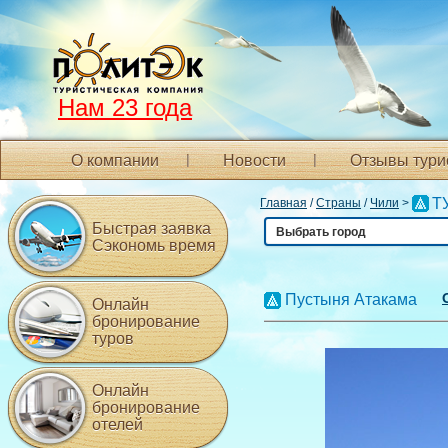
Нам 23 года
О компании
Новости
Отзывы тури
Т
Главная
/
Страны
/
Чили
>
Быстрая заявка
Выбрать город
Сэкономь время
Пустыня Атакама
Онлайн
бронирование
туров
Онлайн
бронирование
отелей