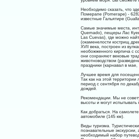
уровнем моря. Вы сможете 
Необходимо сказать, что зде
Померапе (Pomerape) - 6282
известные Гальятире (Guallat
Самые значимые места, инте
Quemado), пещеры Лас Куева
Las Cuevas), где можно най
(окаменелости кострищ дре
XVII века, построен из вулк
необожженного кирпича с с
они сохраняют вековые трад
животноводством (разведен
праздники (карнавал в мае,
Лучшее время для посещен
Так как на этой территории 
период с сентября по декаб
дождей.
Рекомендации. Мы не совет
высоты и могут испытывать
Как добраться. На самолете
автомобиле (145 км).
Виды туризма. Туристическ
познавательные экскурсии, а
необходимый набор путеводи