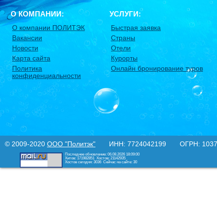
О КОМПАНИИ:
УСЛУГИ:
О компании ПОЛИТЭК
Быстрая заявка
Вакансии
Страны
Новости
Отели
Карта сайта
Курорты
Политика
Онлайн бронирование туров
конфиденциальности
© 2009-2020
ООО "Политэк"
ИНН: 7724042199 ОГРН: 10377
Последнее обновление: 06.08.2026 18:09:00
Хитов: 171982851
Хостов: 21142935
Хостов сегодня: 3036
Сейчас на сайте: 30