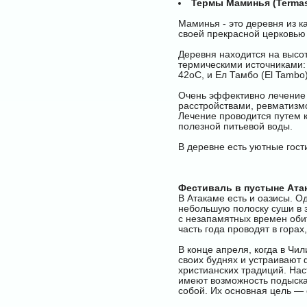
Термы Маминья (Termas
Маминья - это деревня из к
своей прекрасной церковью
Деревня находится на высо
термическими источниками: 
42оС, и Ел Тамбо (El Tamb
Очень эффективно лечение 
расстройствами, ревматизм
Лечение проводится путем к
полезной питьевой воды.
В деревне есть уютные гост
Фестиваль в пустыне Ата
В Атакаме есть и оазисы. О
небольшую полоску суши в 
с незапамятных времен оби
часть года проводят в гора
В конце апреля, когда в Чи
своих буднях и устраивают
христианских традиций. Нас
имеют возможность подыска
собой. Их основная цель — 