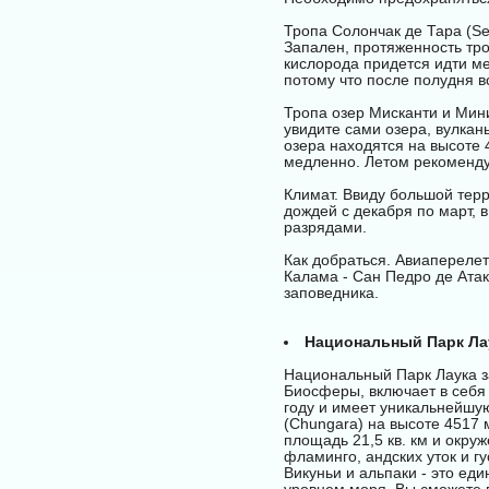
Тропа Солончак де Тара (Sed
Запален, протяженность тро
кислорода придется идти ме
потому что после полудня 
Тропа озер Мисканти и Миник
увидите сами озера, вулканы
озера находятся на высоте 
медленно. Летом рекоменду
Климат. Ввиду большой тер
дождей с декабря по март, 
разрядами.
Как добраться. Авиаперелет
Калама - Сан Педро де Атак
заповедника.
Национальный Парк Лау
Национальный Парк Лаука з
Биосферы, включает в себя 
году и имеет уникальнейшу
(Chungara) на высоте 4517 
площадь 21,5 кв. км и окру
фламинго, андских уток и гу
Викуньи и альпаки - это ед