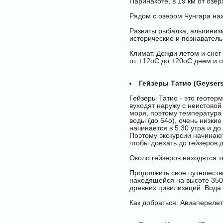
Паринакоте, в 19 км от озе
Рядом с озером Чунгара нах
Развиты рыбалка, альпинизм
исторические и познаватель
Климат. Дожди летом и снег
от +12оС до +20оС днем и о
Гейзеры Татио (Geysers 
Гейзеры Татио - это геотер
вуходят наружу с неистовой
моря, поэтому температура 
воды (до 54о), очень низки
начинается в 5.30 утра и д
Поэтому экскурсии начинают
чтобы доехать до гейзеров 
Около гейзеров находятся т
Продолжить свое путешестви
находящейся на высоте 3500
древних цивилизаций. Вода 
Как добраться. Авиаперелет