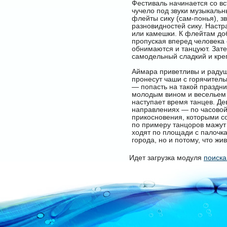
Фестиваль начинается со вс
чучело под звуки музыкальн
флейты сику (сам-понья), з
разновидностей сику. Настр
или камешки. К флейтам до
пропуская вперед человека 
обнимаются и танцуют. Зат
самодельный сладкий и кре
Аймара приветливы и радушн
пронесут чаши с горячител
— попасть на такой праздн
молодым вином и весельем т
наступает время танцев. Де
направлениях — по часовой 
прикосновения, которыми со
по примеру танцоров мажут 
ходят по площади с палочка
города, но и потому, что жи
Идет загрузка модуля
поиска