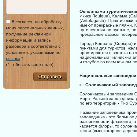
Основными туристически
Икике (Iquique), Калама (C
(Antofagasta). Практически 
Я согласен на обработку
имеют прекрасные пляжи. К
моих персональных данных,
путешествия по пустыне, по
получение рекламной
прекрасные оазисы посеред
информации и запись
Города Копиапо (Copiapo) и
разговора в соответствии с
пунктами для туристов, же
условиями, указанными по
простираются с востока на з
национальный чилийский алко
ссылке
*
и голубое во всем южном п
(* - обязательное поле)
Национальные заповедник
Отправить
Солончаковый заповедни
Солончаковый заповедник Су
моря. Рельеф заповедника 
по его территории - Рио Сур
Название заповедника проис
заповедника - это большое 
разновидности фламинго, а т
касается флоры, то солонча
кеноя (высокогорное дерево