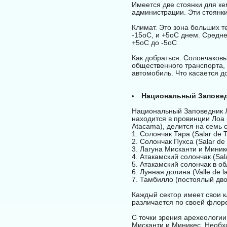
Имеется две стоянки для ке
администрации. Эти стоянк
Климат. Это зона больших т
-15оС, и +5оС днем. Средне
+5оС до -5оС
Как добраться. Солончаковы
общественного транспорта, 
автомобиль. Что касается до
Национальный Заповедн
Национальный Заповедник Л
находится в провинции Лоа 
Atacama), делится на семь 
1. Солончак Тара (Salar de 
2. Солончак Пухса (Salar de 
3. Лагуна Мисканти и Минике
4. Атакамский солончак (Sal
5. Атакамский солончак в о
6. Лунная долина (Valle de l
7. Тамбилло (постоялый двор
Каждый сектор имеет свои 
различается по своей флор
С точки зрения арехеологии
Мисканти и Миникес. Необх