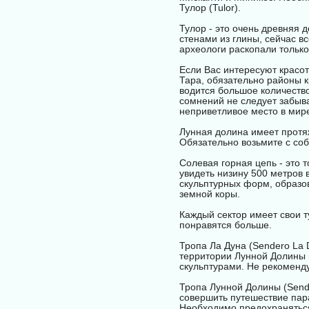
Тулор (Tulor).
Тулор - это очень древняя 
стенами из глины, сейчас в
археологи раскопали только
Если Вас интересуют красо
Тара, обязательно районы 
водится большое количество
сомнений не следует забыва
неприветливое место в мир
Лунная долина имеет протяже
Обязательно возьмите с соб
Солевая горная цепь - это 
увидеть низину 500 метров
скульптурных форм, образо
земной коры.
Каждый сектор имеет свои т
понравятся больше.
Тропа Ла Дуна (Sendero La 
территории Лунной Долины 
скульптурами. Не рекоменд
Тропа Лунной Долины (Sender
совершить путешествие пар
Необходимо предохраняться 