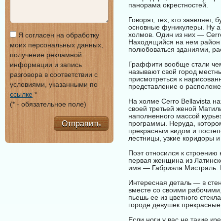
панорама окрестностей.
Говорят, тех, кто заявляет,
основные фуникулеры. Ну а
холмов. Один из них — Cerr
Я согласен на обработку
Находящийся на нем район 
моих персональных данных,
полюбоваться зданиями, р
получение рекламной
Граффити вообще стали чем
информации и запись
называют свой город местн
разговора в соответствии с
присмотреться к нарисованн
условиями, указанными по
представление о расположе
ссылке
*
На холме Cerro Bellavista 
(* - обязательное поле)
своей третьей женой Матил
наполненного массой курье
Отправить
программы. Неруда, котором
прекрасным видом и постеп
лестницы, узкие коридоры 
Поэт относился к строению к
первая женщина из Латинск
имя — Габриэла Мистраль. 
Интересная деталь — в сте
вместе со своими рабочими, 
пьешь ее из цветного стекл
городе девушек прекрасные 
Если ноги у вас не такие к