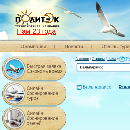
Нам 23 года
О компании
Новости
Отзывы тури
Т
Главная
/
Страны
/
Чили
>
Быстрая заявка
Вальпараисо
Сэкономь время
Отели
Вальпараисо
Онлайн
бронирование
туров
Онлайн
бронирование
отелей