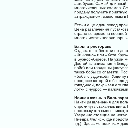
автобусов. Самый длинный 
многочисленных холмов. Сев
придачу получите приятную 
аттракционом, известным в 
Есть и еще один повод прок
Цена развлечения пустякова
стране во времена военной 
многих искать неординарны
Бары и рестораны
Отдыхать от беготни по дос
«Чин-зано» или «Хота Круз»
в Буэнос-Айресе. На ужин м
Достойны внимания и блюда 
пойо) или говядины (касуэла
также бобы со спагетти. П
«бобы с уздечкой». Уздечку
процессе которой в блюдо д
говядиной, покрывая его гла
лотки с чуррос — палочками
Ночная жизнь в Вальпара
Найти развлечения для полу
опрокинуть стаканчик вина.
поскольку эта смесь писко, 
Уверенно стоящие на ногах 
Пиедра Фелис», где предста
т.д.). Здесь же новичкам д