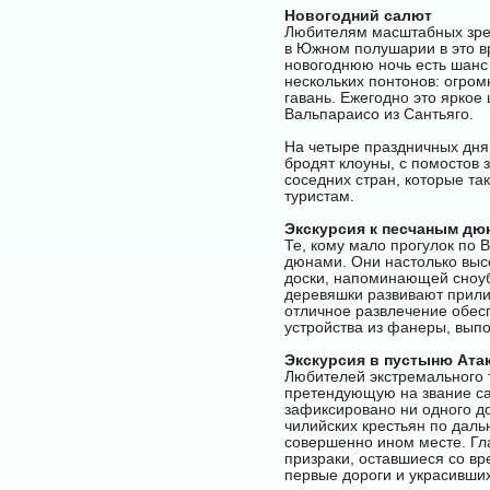
Новогодний салют
Любителям масштабных зрел
в Южном полушарии в это вр
новогоднюю ночь есть шанс
нескольких понтонов: огро
гавань. Ежегодно это яркое
Вальпараисо из Сантьяго.
На четыре праздничных дня
бродят клоуны, с помостов 
соседних стран, которые та
туристам.
Экскурсия к песчаным дю
Те, кому мало прогулок по 
дюнами. Они настолько высо
доски, напоминающей сноубо
деревяшки развивают приличн
отличное развлечение обес
устройства из фанеры, вып
Экскурсия в пустыню Ата
Любителей экстремального т
претендующую на звание сам
зафиксировано ни одного до
чилийских крестьян по даль
совершенно ином месте. Гла
призраки, оставшиеся со в
первые дороги и украсивши