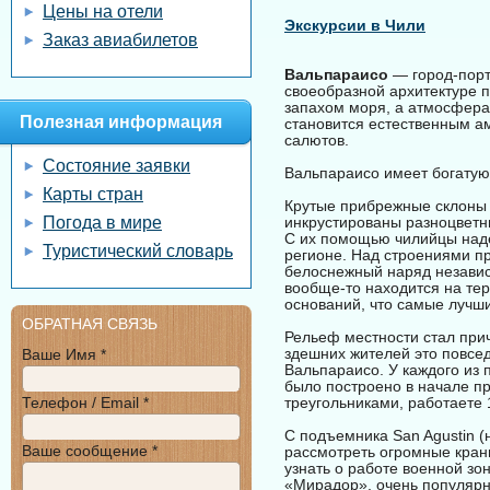
Цены на отели
Экскурсии в Чили
Заказ авиабилетов
Вальпараисо
— город-порт
своеобразной архитектуре п
запахом моря, а атмосфера
Полезная информация
становится естественным а
салютов.
Состояние заявки
Вальпараисо имеет богатую
Карты стран
Крутые прибрежные склоны 
Погода в мире
инкрустированы разноцветн
С их помощью чилийцы наде
Туристический словарь
регионе. Над строениями пр
белоснежный наряд независ
вообще-то находится на тер
оснований, что самые лучш
ОБРАТНАЯ СВЯЗЬ
Рельеф местности стал прич
здешних жителей это повсед
Ваше Имя *
Вальпараисо. У каждого из 
было построено в начале п
Телефон / Email *
треугольниками, работаете 
С подъемника San Agustin (
Ваше сообщение *
рассмотреть огромные краны 
узнать о работе военной зон
«Мирадор», очень популярно