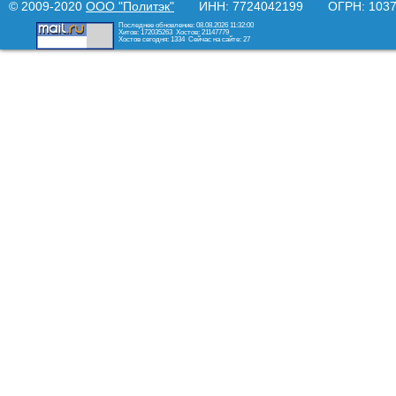
© 2009-2020
ООО "Политэк"
ИНН: 7724042199 ОГРН: 10377
Последнее обновление: 08.08.2026 11:32:00
Хитов: 172035263
Хостов: 21147779
Хостов сегодня: 1334
Сейчас на сайте: 27