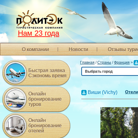
Нам 23 года
О компании
Новости
Отзывы тури
Главная
/
Страны
/
Франция
>
Быстрая заявка
Выбрать город
Сэкономь время
Отели
Виши (Vichy)
Онлайн
бронирование
туров
Онлайн
бронирование
отелей