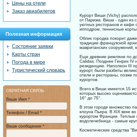
Цены на отели
Заказ авиабилетов
Курорт Виши (Vichy) распол
от Парижа. Виши - один из 
уютных ресторанов и кафе с
ипподром, теннисные корты
Полезная информация
Облик городка покорит даже
традиции французской архит
Состояние заявки
мавританских сооружений, 
Карты стран
Еще древние римляне по до
Calidas. Позднее Генрих IV
Погода в мире
резиденцию. Наполеон III п
Туристический словарь
курорт, были разбиты велик
отели и рестораны, позже 
курортов.
Всего в Виши имеется 15 ис
ОБРАТНАЯ СВЯЗЬ
которых высоко оцениваются
16° до 75°.
Ваше Имя *
В этом городе множество па
клоуна Пьера. В XIX веке 
Телефон / Email *
курортом Франции. Теплые 
водолечебница - самые кр
Ваше сообщение *
Косметические средства "Bи