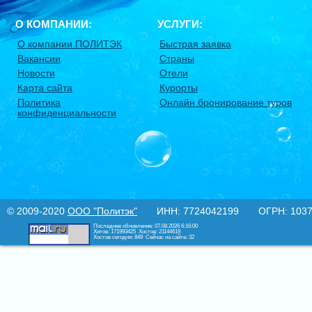
О КОМПАНИИ:
УСЛУГИ:
О компании ПОЛИТЭК
Быстрая заявка
Вакансии
Страны
Новости
Отели
Карта сайта
Курорты
Политика
Онлайн бронирование туров
конфиденциальности
© 2009-2020
ООО "Политэк"
ИНН: 7724042199 ОГРН: 10377
Последнее обновление: 07.08.2026 6:16:00
Хитов: 171993425
Хостов: 21144619
Хостов сегодня: 849
Сейчас на сайте: 32