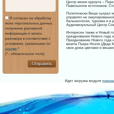
Центр жизни курорта – Парк
Павильоном источников. Ст
Политически Виши сыграл з
управлял не оккупированно
Я согласен на обработку
бальнеологии, туризма и в 
моих персональных данных,
Аудиовизуальный Центр Сов
получение рекламной
Интересен также и Новый го
информации и запись
празднования Нового года з
разговора в соответствии с
Празднование Нового года н
условиями, указанными по
визита Пьера Ноэля (Деда М
свои дома цветами и вешаю
ссылке
*
(* - обязательное поле)
Отправить
Идет загрузка модуля
поиска