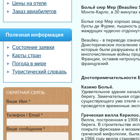
Цены на отели
Больё сюр Мер (Beaulieu 
Заказ авиабилетов
Монте-Карло, в 30 минутах
Болье сюр Мер хорошо защи
бухты де Фурми, пышность 
жаждущих чудесно отдохнут
Полезная информация
Beaulieu - в переводе озна
Доисторическое поселение 
Состояние заявки
которые были разрушены в I
многочисленные войны прод
Карты стран
Франции, оставив нетронуты
Погода в мире
французский.
Туристический словарь
Достопримечательности 
Казино Больё.
Удивительное здание начала
ОБРАТНАЯ СВЯЗЬ
берегу. Замечательная отде
существующего уже отеля «Б
Ваше Имя *
проводятся временные эксп
Телефон / Email *
Греческая вилла Керилос.
Вилла, построенная в 1908 
берега. В строительстве ис
Ваше сообщение *
покрыто фресками и мозаико
греческой мифологии, была
в 1966 году вилла становит