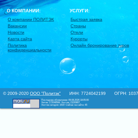
О КОМПАНИИ:
УСЛУГИ:
О компании ПОЛИТЭК
Быстрая заявка
Вакансии
Страны
Новости
Отели
Карта сайта
Курорты
Политика
Онлайн бронирование туров
конфиденциальности
© 2009-2020
ООО "Политэк"
ИНН: 7724042199 ОГРН: 10377
Последнее обновление: 09.08.2026 18:05:00
Хитов: 172048584
Хостов: 21150807
Хостов сегодня: 1919
Сейчас на сайте: 45