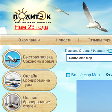
Нам 23 года
О компании
Новости
Отзывы тури
Главная
/
Страны
/
Франция
>
Быстрая заявка
Больё сюр Мер
Сэкономь время
Оте
Больё сюр Мер
Онлайн
бронирование
туров
Онлайн
бронирование
отелей