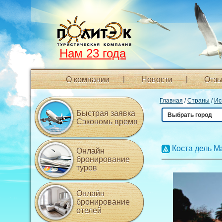
Нам 23 года
О компании
Новости
Отзы
Главная
/
Страны
/
Ис
Быстрая заявка
Выбрать город
Сэкономь время
Коста дель М
Онлайн
бронирование
туров
Онлайн
бронирование
отелей