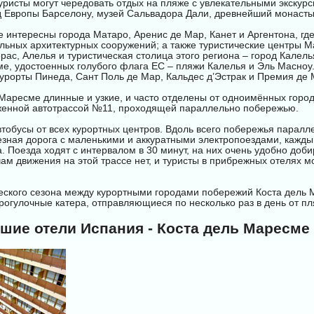
ристы могут чередовать отдых на пляже с увлекательными экскурс
д Европы Барселону, музей Сальвадора Дали, древнейший монасты
е интересны города Матаро, Аренис де Мар, Канет и Аргентона, гд
ьных архитектурных сооружений; а также туристические центры Ма
рас, Алелья и туристическая столица этого региона – город Калел
е, удостоенных голубого флага ЕС – пляжи Калелья и Эль Масноу.
урорты Пинеда, Сант Поль де Мар, Кальдес д’Эстрак и Премия де 
Маресме длинные и узкие, и часто отделены от одноимённых горо
уженной автотрассой №11, проходящей параллельно побережью.
тобусы от всех курортных центров. Вдоль всего побережья паралл
зная дорога с маленькими и аккуратными электропоездами, каждый
. Поезда ходят с интервалом в 30 минут, на них очень удобно доби
ам движения на этой трассе нет, и туристы в прибрежных отелях мо
еского сезона между курортными городами побережий Коста дель 
рогулочные катера, отправляющиеся по несколько раз в день от п
чшие отели Испания - Коста дель Маресме