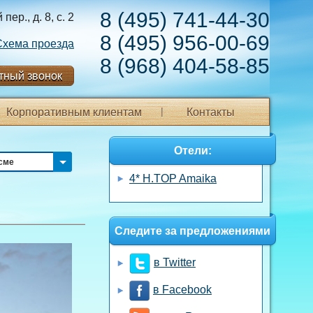
8 (495) 741-44-30
ер., д. 8, с. 2
8 (495) 956-00-69
Схема проезда
8 (968) 404-58-85
тный звонок
Корпоративным клиентам
Контакты
Отели:
сме
4* H.TOP Amaika
Следите за предложениями
в Twitter
в Facebook