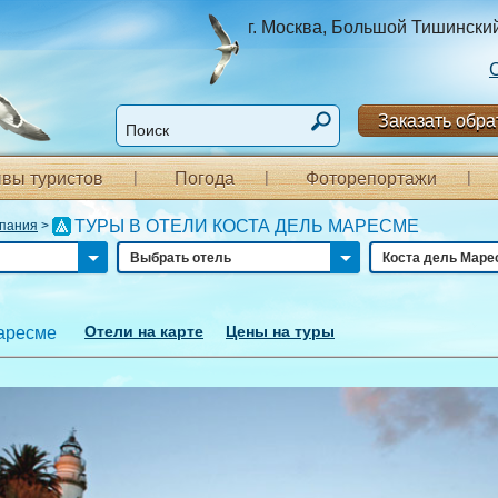
г. Москва, Большой Тишинский п
Заказать обра
вы туристов
Погода
Фоторепортажи
ТУРЫ В ОТЕЛИ КОСТА ДЕЛЬ МАРЕСМЕ
пания
>
Выбрать отель
Коста дель Маре
Отели на карте
Цены на туры
аресме