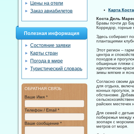
Цены на отели
Карта Кост
Заказ авиабилетов
Коста Дель Маре
Бравы почти до Ба
Корредор, горные
Полезная информация
Здесь собирают по 
плантациями клуб
Состояние заявки
Этот регион – гар
Карты стран
центра и спокойст
походов и прогуло
Погода в мире
обширные пляжи с
идиллически-краси
Туристический словарь
зимы мягкие и ясн
Согласно своим д
для отдыха, включ
ОБРАТНАЯ СВЯЗЬ
конных прогулок, 
обстановке. Добавь
Ваше Имя *
сельскохозяйствен
райских местечек н
Телефон / Email *
Для семей с детьм
побережья между к
зоопарк с морским
Ваше сообщение *
метров от моря.