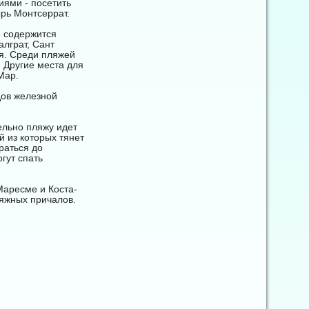
иями - посетить
рь Монтсеррат.
е содержится
лграт, Сант
ья. Среди пляжей
 Другие места для
Мар.
дов железной
ельно пляжу идет
 из которых тянет
раться до
гут спать
Маресме и Коста-
ляжных причалов.