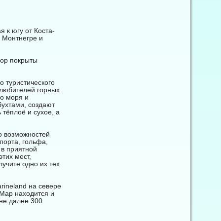
 к югу от Коста-
 Монтнегре и
гор покрыты
о туристического
 любителей горных
о моря и
ухтами, создают
тёплоё и сухое, а
о возможностей
порта, гольфа,
 в приятной
этих мест,
учите одно их тех
rineland на севере
Мар находится и
не далее 300