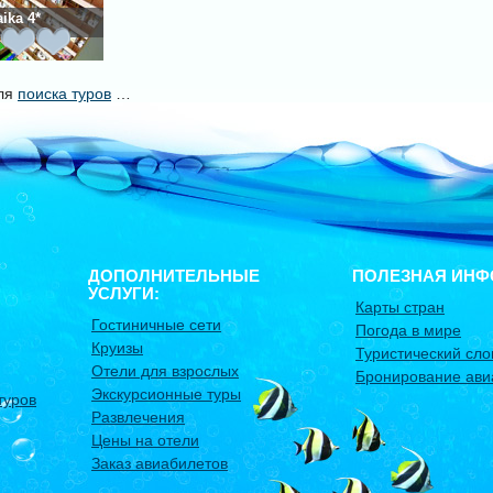
ika 4*
уля
поиска туров
…
ДОПОЛНИТЕЛЬНЫЕ
ПОЛЕЗНАЯ ИНФ
УСЛУГИ:
Карты стран
Гостиничные сети
Погода в мире
Круизы
Туристический сло
Отели для взрослых
Бронирование ави
Экскурсионные туры
туров
Развлечения
Цены на отели
Заказ авиабилетов