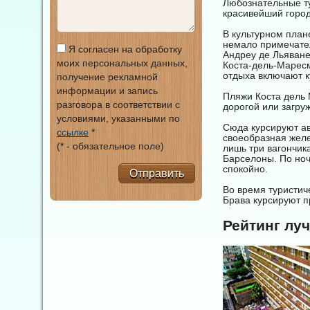
Любознательные ту
красивейший горо
В культурном план
немало примечател
Я согласен на обработку
Андреу де Льяване
моих персональных данных,
Коста-дель-Маресм
отдыха включают к
получение рекламной
информации и запись
Пляжи Коста дель 
разговора в соответствии с
дорогой или загр
условиями, указанными по
Сюда курсируют ав
ссылке
*
своеобразная желе
(* - обязательное поле)
лишь три вагончика
Барселоны. По ноч
спокойно.
Отправить
Во время туристич
Брава курсируют п
Рейтинг лу