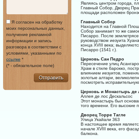
Являясь центром города, п
Главный Собор, Дворец Прав
площади расположен бронзо
Главный Собор
Я согласен на обработку
Находится на Главной Пло
моих персональных данных,
Собор занимает то же само
получение рекламной
Писарро. После землетрясе
руководством иезуита Хуан
информации и запись
конца XVIII века; выделяют
разговора в соответствии с
Писарро (1541 г.).
условиями, указанными по
Церковь Сан Педро
ссылке
*
Пересечение улиц Асангаро
(* - обязательное поле)
Храм в стиле барокко, пост
влиянием иезуитов, поменя
Отправить
золотые алтари, великолепн
посмотреть исправительную
Церковь и Монастырь де 
Аллея де лос Дескальсос
Этот монастырь был основан
того времени. Его высокие 
Дворец Торре Тагле
Улица Укайали 363
В настоящее время являетс
начале XVIII века, его фас
балкона.