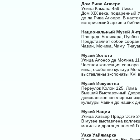
Дом Рива Агюеро
Улица Камана 459, Лима
Дом XIX века, подаренный 
де ла Рива Агюеро. В наст
исторический архив и библи
Национальный Музей Ант
Площадь Боливара, Пуэбло
Представляет собой собран
Чавин, Мочика, Чиму, Тиауа
Музей Золота
Улица Алонсо де Молина 11
Частная коллекция сеньора 
инка, особенно культур Моч
выставлены экспонаты XVI в
Музей Искусства
Переулок Колон 125, Лима
Бывший Выставочный Дворец 
доиспанское ювелирных изде
культуры Чавин до наших дн
Музей Нации
Улица Хавьер Прадо Эсте 2
В музее выставлена коллекц
могилы и драгоценностей Г
Уака Уайямарка
Пересечение улиц Ель Роза