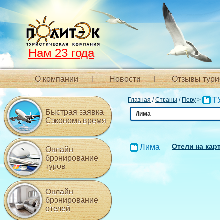
Нам 23 года
О компании
Новости
Отзывы тури
Т
Главная
/
Страны
/
Перу
>
Быстрая заявка
Лима
Сэкономь время
Отели на кар
Лима
Онлайн
бронирование
туров
Онлайн
бронирование
отелей