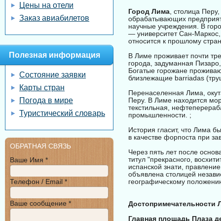
Цены на отели
Город Лима
, столица Перу
Заказ авиабилетов
обрабатывающих предприяти
научные учреждения. В гор
— университет Сан-Маркос, 
относится к прошлому стран
Полезная информация
В Лиме проживает почти тре
города, задуманная Пизаро
Богатые горожане проживают
Состояние заявки
близлежащие barriadas (тру
Карты стран
Перенаселенная Лима, окут
Погода в мире
Перу. В Лиме находится мо
текстильная, нефтеперера
Туристический словарь
промышленности. ;
История гласит, что Лима б
в качестве форпоста при за
ОБРАТНАЯ СВЯЗЬ
Через пять лет после основ
титул "прекрасного, восхит
Ваше Имя *
испанской знати, правление 
объявлена столицей незави
Телефон / Email *
географическому положени
Ваше сообщение *
Достопримечательности 
Главная площадь Плаза д