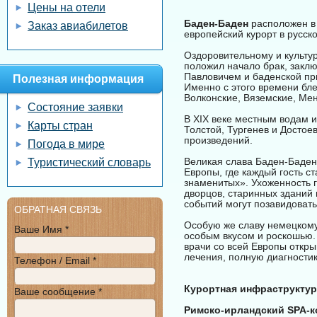
Цены на отели
Баден-Баден
расположен в 
Заказ авиабилетов
европейский курорт в русск
Оздоровительному и культу
положил начало брак, закл
Павловичем и баденской пр
Полезная информация
Именно с этого времени бл
Волконские, Вяземские, Ме
Состояние заявки
В XIX веке местным водам и
Карты стран
Толстой, Тургенев и Достое
произведений.
Погода в мире
Великая слава Баден-Баден
Туристический словарь
Европы, где каждый гость с
знаменитых». Ухоженность г
дворцов, старинных зданий 
событий могут позавидовать
ОБРАТНАЯ СВЯЗЬ
Особую же славу немецкому
Ваше Имя *
особым вкусом и роскошью.
врачи со всей Европы откры
лечения, полную диагности
Телефон / Email *
Курортная инфраструктур
Ваше сообщение *
Римско-ирландский SPA-