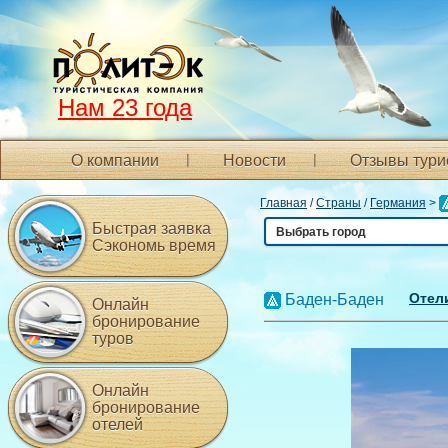
Нам 23 года
О компании
Новости
Отзывы тури
Главная
/
Страны
/
Германия
>
Быстрая заявка
Выбрать город
Сэкономь время
Отели
Баден-Баден
Онлайн
бронирование
туров
Онлайн
бронирование
отелей