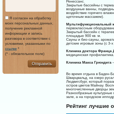
Ренессанс.
Закрытые бассейны с терма
воздушные ванны, подводны
воздействие горячего влажн
щеточным массажем).
Я согласен на обработку
моих персональных данных,
Мультифункциональный к
первоклассным оборудован
получение рекламной
Закрытый бассейн с терапев
информации и запись
площадью 900 кв. м.
разговора в соответствии с
Сауны и био-сауны, аромат
детские игровые зоны (с 3-
условиями, указанными по
ссылке
*
Клиника доктора Франца 
(* - обязательное поле)
медицинская профилактика
Клиника Макса Грюндига
–
Отправить
Во время отдыха в Баден-Б
Шварцвальд, на озеро русал
Людвигсбург, который пора
остров цветов Майнау. Восп
многочисленные дворцы зем
Разнообразные культурные 
зале, а на городском иппод
Рейтинг лучшие о