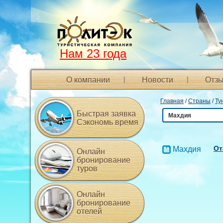
Нам 23 года
О компании
Новости
Отзы
Главная
/
Страны
/
Ту
Быстрая заявка
Махдия
Сэкономь время
От
Махдия
Онлайн
бронирование
туров
Онлайн
бронирование
отелей