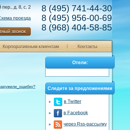
8 (495) 741-44-30
ер., д. 8, с. 2
8 (495) 956-00-69
Схема проезда
8 (968) 404-58-85
тный звонок
Корпоративным клиентам
Контакты
Отели:
аружили_ошибку?
Следите за предложениями
в Twitter
в Facebook
через Rss-рассылку