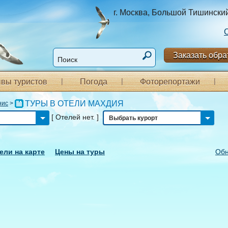
г. Москва, Большой Тишинский п
Заказать обра
вы туристов
Погода
Фоторепортажи
ТУРЫ В ОТЕЛИ МАХДИЯ
нис
>
[ Отелей нет. ]
Выбрать курорт
ели на карте
Цены на туры
Обн