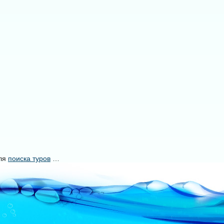
уля
поиска туров
…