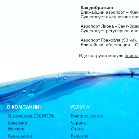
Как добраться
Ближайший аэропорт – Женев
Существует ежедневное авт
Аэропорт Лиона «Сент-Экзюп
Существует регулярное авто
Аэропорт Гренобля (90 км). 
Ближайшая ж/д станция – Gr
Идет загрузка модуля
поиска
О КОМПАНИИ:
УСЛУГИ:
О компании ПОЛИТЭК
Быстрая заявка
Вакансии
Страны
Новости
Отели
Карта сайта
Курорты