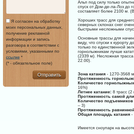
Альп под силу только опытн
спуск от Дом-де-ла-Лоз до г
составляет более 2100 м. (В
Хороших трасс для среднего
Я согласен на обработку
северных склонах снег очен
моих персональных данных,
быстрыми несложными спус
получение рекламной
Основные трассы для начин
информации и запись
виду, что спуски к курорту
разговора в соответствии с
только по единственной зе
условиями, указанными по
горнолыжникам лучше катать
(2339 м). Несложная трасса 
ссылке
*
22.00).
(* - обязательное поле)
Зона катания
- 1270-3568 
Отправить
Протяженность горнолыж
Количество горнолыжных
16%)
Летнее катание:
8 трасс (2
Протяженность самой дл
Количество подъемников
– 3)
Протяженность равнинно
Общая площадь катания
-
Имеется сноупарк на высоте