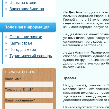
Цены на отели
Заказ авиабилетов
Ле Дез Альп
- один из пяти
больших ледников Европы. К
Гренобля - это 75 км от гор
седловине горной гряды, вы
занимает порядка получаса
Полезная информация
Ле Дез Альп не может похв
Состояние заявки
уютных шале, здесь чаще в
оживленная часть курорта –
Карты стран
магазинов и ресторанов.
Погода в мире
Ле Дез Альп или Французск
Туристический словарь
способен принять одноврем
одного из крупнейших альпий
Достопримечательностью Ле
высоте 3400м.
ОБРАТНАЯ СВЯЗЬ
Трассы
Ваше Имя *
Над долиной (длина около 2 
массива Экрен, объявленно
Телефон / Email *
названная именем ее первог
здесь до вершины Дом-де-ла
доставляет спортсменов от 
Ваше сообщение *
Начало спусковой трассы сч