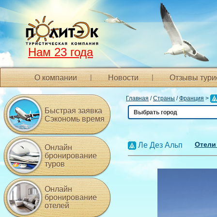
Нам 23 года
О компании
Новости
Отзывы тури
Главная
/
Страны
/
Франция
>
Быстрая заявка
Выбрать город
Сэкономь время
Отели 
Ле Дез Альп
Онлайн
бронирование
туров
Онлайн
бронирование
отелей