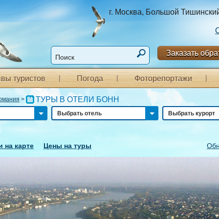
г. Москва, Большой Тишинский п
Заказать обра
вы туристов
Погода
Фоторепортажи
ТУРЫ В ОТЕЛИ БОНН
рмания
>
Выбрать отель
Выбрать курорт
и на карте
Цены на туры
Обн