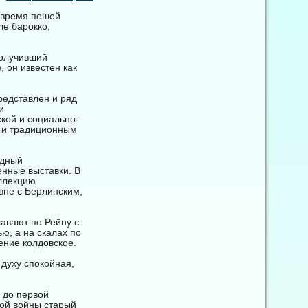
о время пешей
ле барокко,
получивший
, он известен как
редставлен и ряд
и
кой и социально-
и и традиционным
одный
енные выставки. В
оллекцию
вне с Берлинским,
авают по Рейну с
ью, а на скалах по
ение колдовское.
 духу спокойная,
 до первой
вой войны старый