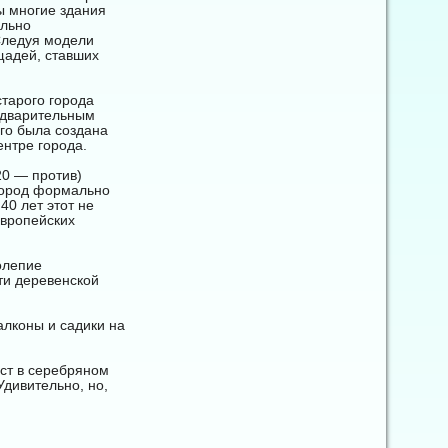
ы многие здания
ильно
 Следуя модели
щадей, ставших
старого города
едварительным
го была создана
ентре города.
20 — против)
город формально
40 лет этот не
европейских
олепие
ти деревенской
алконы и садики на
ест в серебряном
Удивительно, но,