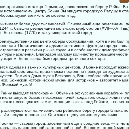
инистративная столица Германии, расположен на берегу Рейна. В
му историческому центру Бонна Вы увидите городскую Ратушу в сти
бором, музей великого Бетховена и т.д.
считывает более двух тысячелетий. Основанный еще римлянами, 
1244 г., бывший резиденцией кёльнских курфюрстов (XVII—XVIII вв.)
н Бетховена (1770) и как университетский город.
реимущественно как центр сферы обслуживания, хотя в нем был п
енности. Политические и административные функции города нашл
отражение в развитии рынка труда и в особенностях демографичес
руктуры населения. Благодаря малому количеству промышленност
ункциям, Бонн всегда был городом третичного сектора.
ется одним из важных культурных центров. В Бонне проходит ежег
кальный фестиваль, практически постоянно проводятся художеств
 музеев. Помимо Дома-музея Бетховена, Бонн собрал обширную к
иси, Боннский исторический музей для историков – авторитет нара
ь Женский музей!
 Рейну выходят теплоходики. Обычные экскурсионные кораблики пл
в июле-августе бывает несколько ночей, когда теплоходы ходят ноч
я салют, освещаются замки, стоящие высоко над Рейном, - впечатл
 раскинувшегося на живописном рейнском берегу города близка по
. Им некуда торопиться. Они знают цену истинному величию.
 Бонна — старый город, заселенный еще в средние века, — вплоть
ставалось единственной застроенной зоной. Во время второй миро