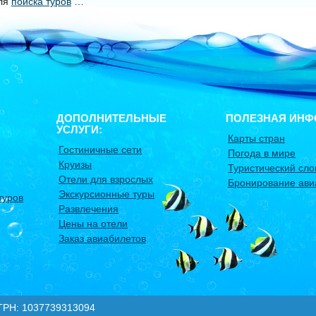
уля
поиска туров
…
ДОПОЛНИТЕЛЬНЫЕ
ПОЛЕЗНАЯ ИНФ
УСЛУГИ:
Карты стран
Гостиничные сети
Погода в мире
Круизы
Туристический сло
Отели для взрослых
Бронирование ави
Экскурсионные туры
туров
Развлечения
Цены на отели
Заказ авиабилетов
: 1037739313094