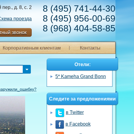
8 (495) 741-44-30
ер., д. 8, с. 2
8 (495) 956-00-69
Схема проезда
8 (968) 404-58-85
тный звонок
Корпоративным клиентам
Контакты
Отели:
5* Kameha Grand Bonn
аружили_ошибку?
Следите за предложениями
в Twitter
в Facebook