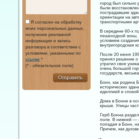
город был сильно 
были восстановлен
пострадавшие здан
ориентации на авт
транспортными ар
Я согласен на обработку
моих персональных данных,
В середине 60-х г
получение рекламной
пешеходной зоны,
условием создани
информации и запись
внутригородская к
разговора в соответствии с
условиями, указанными по
После 20 июня 1991
принял решение о
ссылке
*
утратил свое уник
(* - обязательное поле)
очень большой гор
государств, весьм
Отправить
Бонн, как родина 
исторических здан
идиллией и спокой
Дома в Бонне в ос
крыше. Улицы част
Герб Бонна раздел
поле. В нижней — 
попадая в Бонн, н
Причем, как духовн