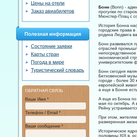
Цены на отели
Бонн
(Bonn) - адм
Заказ авиабилетов
прогулки по старо
Мюнстер-Плац с со
История Бонна на
городские права в 
Полезная информация
родина Людвига ва
Бонн развивался п
Состояние заявки
отраслей промышл
непосредственное 
Карты стран
экономической ст
Погода в мире
университетским ф
Туристический словарь
Бонн сегодня явля
Бетховенский музы
городе - более 30
европейской живоп
а еще в Бонне ест
ОБРАТНАЯ СВЯЗЬ
А еще из Бонна по
Ваше Имя *
мая по октябрь. А 
Рейну устраиваетс
Телефон / Email *
При этом, жителям
размеренная жизнь
Ваше сообщение *
Историческое ядро
половины XIX в. о