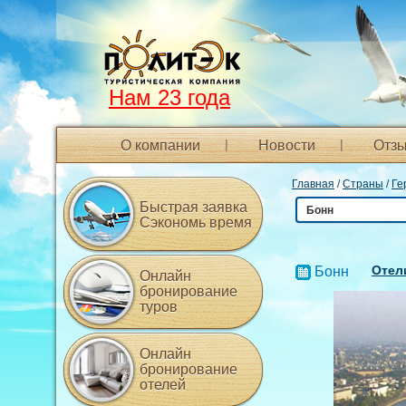
Нам 23 года
О компании
Новости
Отзы
Главная
/
Страны
/
Ге
Быстрая заявка
Бонн
Сэкономь время
Отел
Бонн
Онлайн
бронирование
туров
Онлайн
бронирование
отелей