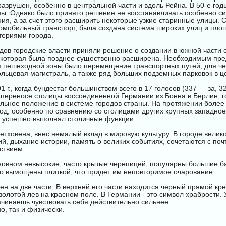
разрушен, особенно в центральной части и вдоль Рейна. В 50-е год
ы. Однако было принято решение не восстанавливать особенно с
ия, а за счет этого расширить некоторые узкие старинные улицы.
омобильный транспорт, была создана система широких улиц и пло
териями города.
одов городские власти приняли решение о создании в южной части 
 которая была позднее существенно расширена. Необходимым пр
я пешеходной зоны было перемещение транспортных путей, для че
ольцевая магистраль, а также ряд больших подземных парковок в ц
 г., когда бундестаг большинством всего в 17 голосов (337 — за, 3
 переносе столицы воссоединенной Германии из Бонна в Берлин, 
альное положение в системе городов страны. На протяжении более 
од, особенно по сравнению со столицами других крупных западно
а успешно выполнял столичные функции.
Бетховена, внес немалый вклад в мировую культуру. В городе велик
ий, дыхание истории, память о великих событиях, сочетаются с поч
ствием.
новном невысокие, часто крытые черепицей, популярны большие б
о вымощены плиткой, что придет им неповторимое очарование.
ен на две части. В верхней его части находится черный прямой кр
золотой лев на красном поле. В Германии - это символ храбрости. 
ачинаешь чувствовать себя действительно сильнее.
о, так и физически.