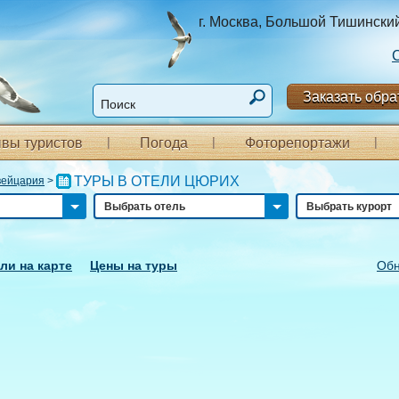
г. Москва, Большой Тишинский п
Заказать обра
вы туристов
Погода
Фоторепортажи
ТУРЫ В ОТЕЛИ ЦЮРИХ
ейцария
>
Выбрать отель
Выбрать курорт
ли на карте
Цены на туры
Обн