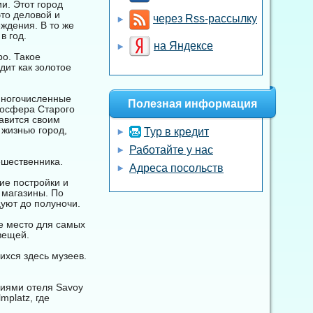
и. Этот город
это деловой и
через Rss-рассылку
ждения. В то же
в год.
на Яндексе
о. Такое
ит как золотое
 многочисленные
Полезная информация
мосфера Старого
авится своим
 жизнью город,
Тур в кредит
Работайте у нас
ешественника.
Адреса посольств
ие постройки и
 магазины. По
цуют до полуночи.
е место для самых
вещей.
хся здесь музеев.
ниями отеля Savoy
mplatz, где