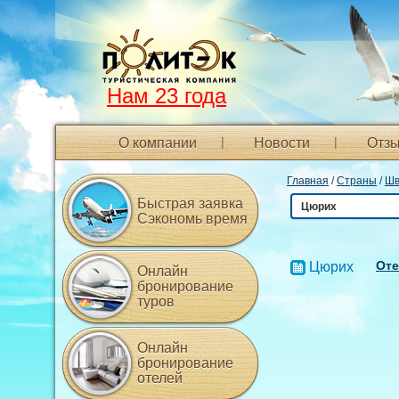
Нам 23 года
О компании
Новости
Отзы
Главная
/
Страны
/
Шв
Быстрая заявка
Цюрих
Сэкономь время
Оте
Цюрих
Онлайн
бронирование
туров
Онлайн
бронирование
отелей