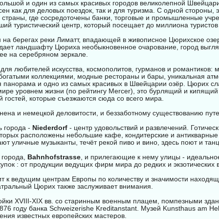
льшой и один из самых красивых городов великолепной Швейцари
ен как для деловых поездок, так и для туризма. С одной стороны, 
страны, где сосредоточены банки, торговые и промышленные учре
ший туристический центр, который посещает до миллиона туристов 
на берегах реки Лиматт, впадающей в живописное Цюрихское озер
дает ландшафту Цюриха необыкновенное очарование, город выгляд
ее на серебряном зеркале.
 для любителей искусства, космополитов, гурманов и романтиков:
 богатыми коллекциями, модные рестораны и бары, уникальная ат
я панорама и одно из самых красивых в Швейцарии озёр. Цюрих сл
ире уровнем жизни (по рейтингу Mercer), это бурлящий и кипящий
 гостей, которые съезжаются сюда со всего мира.
нена и немецкой деловитости, и беззаботному существованию пут
ь города -
Niederdorf
- центр удовольствий и развлечений. Готическ
которых расположены небольшие кафе, кондитерские и антикварные
ают уличные музыканты, течёт рекой пиво и вино, здесь поют и тан
 города,
Bahnhofstrasse
, и прилегающие к нему улицы - идеально
упок : от продукции ведущих фирм мира до редких и экзотических 
 к ведущим центрам Европы по количеству и значимости находящи
атральный Цюрих также заслуживает внимания.
ойки XVIII-XIX вв. со старинным военным плацем, помпезными зда
876 году банка Schweizerishe Kreditanstant. Музей Kunsthaus am Hel
ения известных европейских мастеров.