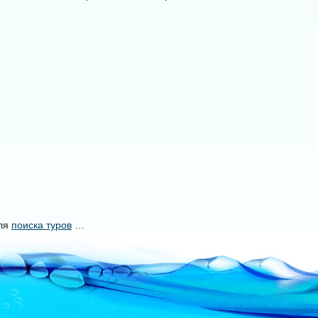
уля
поиска туров
…