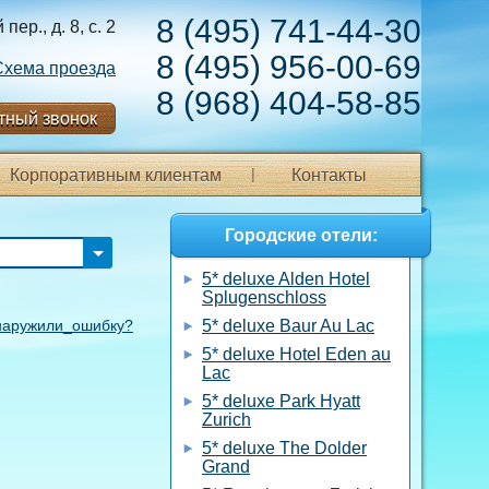
8 (495) 741-44-30
ер., д. 8, с. 2
8 (495) 956-00-69
Схема проезда
8 (968) 404-58-85
тный звонок
Корпоративным клиентам
Контакты
Городские отели:
5* deluxe Alden Hotel
Splugenschloss
аружили_ошибку?
5* deluxe Baur Au Lac
5* deluxe Hotel Eden au
Lac
5* deluxe Park Hyatt
Zurich
5* deluxe The Dolder
Grand