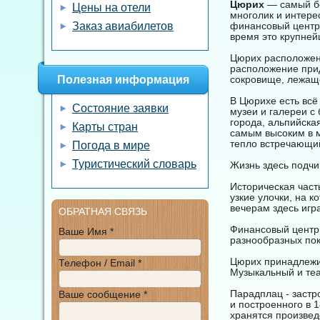
Цюрих
— самый бо
Цены на отели
многолик и интерес
Заказ авиабилетов
финансовый центр 
время это крупней
Цюрих расположен 
расположение при
Полезная информация
сокровище, лежащ
В Цюрихе есть всё
Состояние заявки
музеи и галереи с
города, альпийска
Карты стран
самым высоким в м
тепло встречающий
Погода в мире
Туристический словарь
Жизнь здесь подчи
Историческая част
узкие улочки, на 
вечерам здесь игр
ОБРАТНАЯ СВЯЗЬ
Финансовый центр
Ваше Имя *
разнообразных пок
Цюрих принадлежит
Телефон / Email *
Музыкальный и те
Парадплац - застр
Ваше сообщение *
и построенного в 1
хранятся произвед