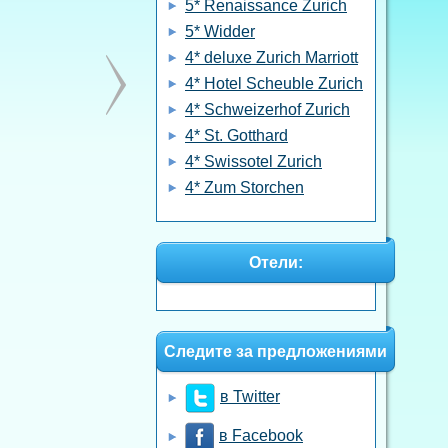
5* Renaissance Zurich
5* Widder
4* deluxe Zurich Marriott
4* Hotel Scheuble Zurich
4* Schweizerhof Zurich
4* St. Gotthard
4* Swissotel Zurich
4* Zum Storchen
Отели:
Следите за предложениями
в Twitter
в Facebook