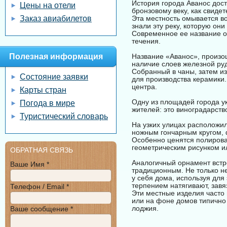
История города Аванос дост
Цены на отели
бронзовому веку, как свиде
Заказ авиабилетов
Эта местность омывается в
знали эту реку, которую он
Современное ее название оз
течения.
Полезная информация
Название «Аванос», произош
наличие слоев железной ру
Собранный в чаны, затем и
Состояние заявки
для производства керамики.
центра.
Карты стран
Одну из площадей города у
Погода в мире
жителей: это виноградарство
Туристический словарь
На узких улицах расположи
ножным гончарным кругом, 
Особенно ценятся полирова
геометрическим рисунком и
ОБРАТНАЯ СВЯЗЬ
Аналогичный орнамент встре
Ваше Имя *
традиционным. Не только н
у себя дома, используя для
терпением натягивают, завя
Телефон / Email *
Эти местные изделия часто 
или на фоне домов типично
лоджия.
Ваше сообщение *