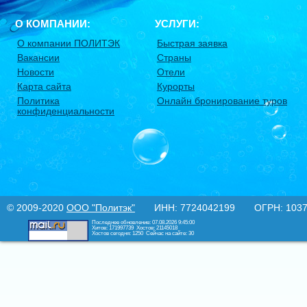
О КОМПАНИИ:
УСЛУГИ:
О компании ПОЛИТЭК
Быстрая заявка
Вакансии
Страны
Новости
Отели
Карта сайта
Курорты
Политика
Онлайн бронирование туров
конфиденциальности
© 2009-2020
ООО "Политэк"
ИНН: 7724042199 ОГРН: 10377
Последнее обновление: 07.08.2026 9:45:00
Хитов: 171997739
Хостов: 21145018
Хостов сегодня: 1250
Сейчас на сайте: 30