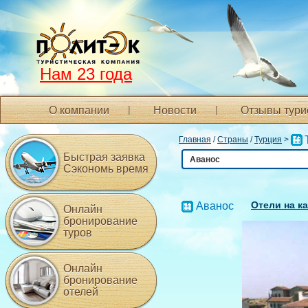
Нам 23 года
О компании
Новости
Отзывы тури
Главная
/
Страны
/
Турция
>
Быстрая заявка
Аванос
Сэкономь время
Отели на к
Аванос
Онлайн
бронирование
туров
Онлайн
бронирование
отелей