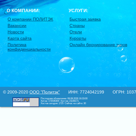
О КОМПАНИИ:
УСЛУГИ:
О компании ПОЛИТЭК
Быстрая заявка
Вакансии
Страны
Новости
Отели
Карта сайта
Курорты
Политика
Онлайн бронирование туров
конфиденциальности
© 2009-2020
ООО "Политэк"
ИНН: 7724042199 ОГРН: 10377
Последнее обновление: 08.08.2026 16:33:00
Хитов: 172036304
Хостов: 21148171
Хостов сегодня: 1725
Сейчас на сайте: 30