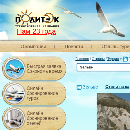
Нам 23 года
О компании
Новости
Отзывы тури
Главная
/
Страны
/
Турция
>
Быстрая заявка
Зельве
Сэкономь время
Отели на ка
Зельве
Онлайн
бронирование
туров
Онлайн
бронирование
отелей