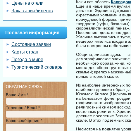
Как и вся область
Каппадок
Цены на отели
Еще и в наше время вулкан 
Заказ авиабилетов
диалекте Эрджияс Даг,высо
окрестными холмами и видна
причудливой формы, примени
твердости (туфы, базальты)
сюрреалистический пейзаж.
Полезная информация
Поселение, достаточно древ
Жилища высекались в туфе, 
пещерах имелись входы в ж
Состояние заявки
были построены небольшие 
Карты стран
Община, жившая здесь — вн
демографическое значение 
Погода в мире
необычного образа жини, ко
Туристический словарь
места для сбора грунтовых
скамьей; крепко насаженны
прямо в горной скале.
Из наиболее интересных пос
ОБРАТНАЯ СВЯЗЬ
наиболее древние образцы 
Юзюмлю Килисе (Церковь ви
Ваше Имя *
на беловатом фоне гроздей
графического изображения г
религиозный символ восход
Телефон / Email *
восточных религиях. Христи
древнее поселение Зельве 
скале. В этих подземных ска
Ваше сообщение *
Несмотря на поднятие уров