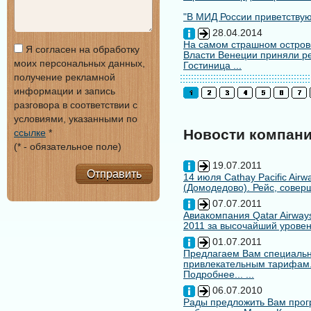
"В МИД России приветствуют
28.04.2014
На самом страшном остров
Я согласен на обработку
Власти Венеции приняли ре
моих персональных данных,
Гостиница ...
получение рекламной
информации и запись
разговора в соответствии с
условиями, указанными по
Новости компан
ссылке
*
(* - обязательное поле)
19.07.2011
Отправить
14 июля Cathay Pacific Air
(Домодедово). Рейс, совер
07.07.2011
Авиакомпания Qatar Airways
2011 за высочайший уровен
01.07.2011
Предлагаем Вам специальн
привлекательным тарифам
Подробнее... ...
06.07.2010
Рады предложить Вам про