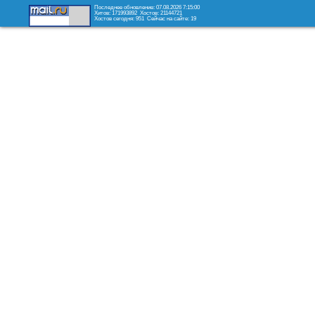
Последнее обновление: 07.08.2026 7:15:00
Хитов: 171993892
Хостов: 21144721
Хостов сегодня: 951
Сейчас на сайте: 19