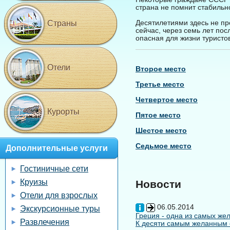
страна не помнит стабильно
Десятилетиями здесь не пр
Страны
сейчас, через семь лет по
опасная для жизни туристо
Отели
Второе место
Третье место
Четвертое место
Курорты
Пятое место
Шестое место
Седьмое место
Дополнительные услуги
Гостиничные сети
Круизы
Новости
Отели для взрослых
06.05.2014
Экскурсионные туры
Греция - одна из самых жел
Развлечения
К десяти самым желанным с