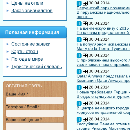
Цены на отели
30.04.2014
Перуанский парк познакоми
Заказ авиабилетов
В перуанском национальном
новые ...
30.04.2014
На шенгенскую визу с 2015
Полезная информация
По словам представителей 
30.04.2014
Состояние заявки
На популярном испанском к
Mar y de la Tierra. Туристы
Карты стран
30.04.2014
Погода в мире
С приближением высокого л
увеличивает число приемны
Туристический словарь
30.04.2014
Qatar Airways представила
Компания Qatar Airways пр
ОБРАТНАЯ СВЯЗЬ
28.04.2014
Новые требования Турции к
Ваше Имя *
В отделе культуры и туризм
28.04.2014
Телефон / Email *
В центре немецкого города
корпусов неправильной форм
28.04.2014
Ваше сообщение *
Республика Панама отменяе
страны Рикардо Мартинелл