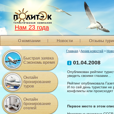
Нам 23 года
О компании
Новости
Отзывы тури
Главная
/
Архив новостей
>
Ново
Быстрая заявка
01.04.2008
Сэкономь время
Опубликован рейтинг турис
увидеть своими глазами...
Онлайн
бронирование
Рейтинг опубликовала Газет
туров
И по сей день туристам не
конфликты или происходят 
Онлайн
бронирование
Первое место в этом спи
отелей
Некоторые граждане СССР п