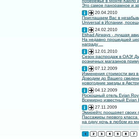
побережье в Монте-Карло и
Это самое панорамное и зр
20.04.2010
Приглашаем Вас в незабыв
Universal в Испании, посещ
24.02.2010
Etihad Airways - лучшая ав
На недавно прошедшей цере
награду ...
12.01.2010
Сезон распродаж в ОАЭ! Ду
розничных магазинов примут
07.12.2009
Изменения стоимости виз в
Доводим до Вашего сведени
новогодние заезды в Австри
04.12.2009
Роскошный отель Evian Roy
Всемирно известный Evian 
27.11.2009
Эмирейтс поощряет своих 
Пассажиры первого класса 
на одну ночь в любом из мн